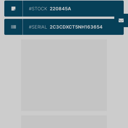
#STOCK
220845A
#SERIAL
2C3CDXCT5NH163654