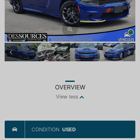
Previous
Next
OVERVIEW
View less
CONDITION
USED