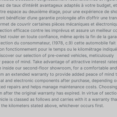
fitez de taux d’intérêt avantageux adaptés à votre budget, e
notre espace au deuxième étage, pour une expérience de sh
 bénéficier d’une garantie prolongée afin d’offrir une tranq
permet de couvrir certaines pièces mécaniques et électroniq
otection efficace contre les imprévus et assure un meilleur c
’est rouler en toute confiance, même après la fin de la gara
protection du consommateur, (1978, c.9) cette automobile fait
on fonctionnement pour le temps ou le kilométrage indiqué
iscover our selection of pre-owned vehicles, meticulously
peace of mind. Take advantage of attractive interest rates
le inside our second-floor showroom, for a comfortable and
rom an extended warranty to provide added peace of mind 
cal and electronic components after purchase, depending o
ected repairs and helps manage maintenance costs. Choosin
after the original warranty has expired. In virtue of secti
cle is classed as follows and carries with it a warranty that
 the kilometers stated above, whichever occurs first.