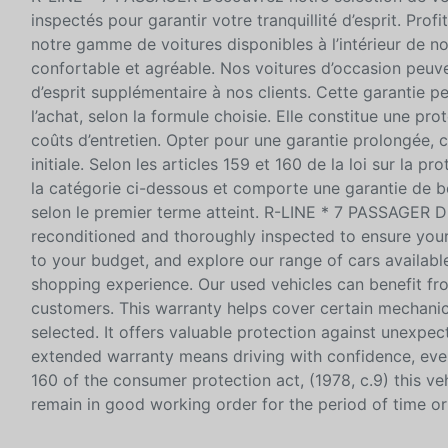
inspectés pour garantir votre tranquillité d’esprit. Pro
notre gamme de voitures disponibles à l’intérieur de 
confortable et agréable. Nos voitures d’occasion peuvent
d’esprit supplémentaire à nos clients. Cette garantie 
l’achat, selon la formule choisie. Elle constitue une pr
coûts d’entretien. Opter pour une garantie prolongée, c
initiale. Selon les articles 159 et 160 de la loi sur la 
la catégorie ci-dessous et comporte une garantie de b
selon le premier terme atteint. R-LINE * 7 PASSAGER D
reconditioned and thoroughly inspected to ensure your 
to your budget, and explore our range of cars availab
shopping experience. Our used vehicles can benefit f
customers. This warranty helps cover certain mechani
selected. It offers valuable protection against unexp
extended warranty means driving with confidence, even 
160 of the consumer protection act, (1978, c.9) this vehi
remain in good working order for the period of time or