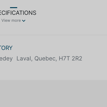
ECIFICATIONS
View more
TORY
medey
Laval, Quebec, H7T 2R2