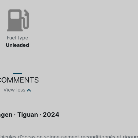
Fuel type
Unleaded
COMMENTS
View less
gen · Tiguan · 2024
hicules d’occasion soigneusement reconditionnés et rigou