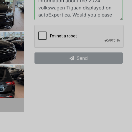
Send
xt