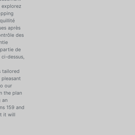
t explorez
opping
uillité
ues après
ontrôle des
ntie
 partie de
 ci-dessus,
 tailored
 pleasant
to our
n the plan
g an
ons 159 and
 it will