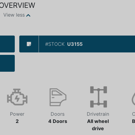
OVERVIEW
View less
#STOCK
U3155
Power
Doors
Drivetrain
C
2
4 Doors
All wheel
B
drive