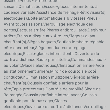
MP3,Entreposage média sur disque dur,ABS,Moteur
V6,Phares automatiques,Lecteur MP3,Carburant
essence,Pneus - Arrière toutes
saisons,Climatisation,Essuie-glaces intermittents à
cadence variable,Assistance de freinage,Rétroviseur(s)
électrique(s),Boîte automatique à 6 vitesses,Pneus -
Avant toutes saisons,Verrouillage électrique des
portes,Becquet arrière,Phares antibrouillards,Dégivreur
arrière,Freins à disque aux 4 roues,Siège(s) avant
chauffant(s),Sièges baquets,Soutien lombaire réglable
côté conducteur,Siège conducteur à réglage
électrique,Essuie-glaces intermittents,Ouverture du
coffre à distance,Radio par satellite,Commandes audio
au volant,Glaces électriques,Climatisation arrière,Aide
au stationnement arrière,Miroir de courtoisie côté
conducteur,Climatisation multizone,Siège(s) arrière
chauffant(s),Coussin gonflable arrière pour la
tête,Tapis protecteurs,Contrôle de stabilité,Siège de
3e rangée,Coussin gonflable latéral avant,Coussin