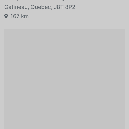
Vehicle location:
1245, boul. La Verendrye Ouest
Gatineau, Quebec, J8T 8P2
167 km