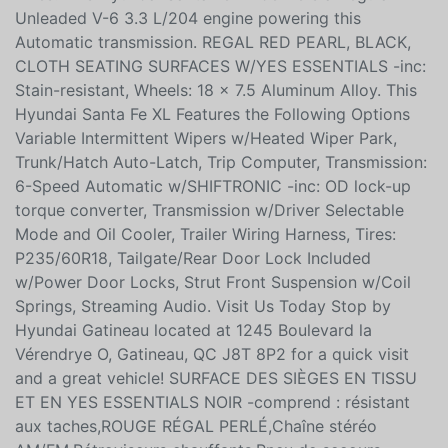
relevable à commande électrique,En
aluminium,Système antivol,Antidémarreur Only 69,477
Miles! This Hyundai Santa Fe XL delivers a Regular
Unleaded V-6 3.3 L/204 engine powering this
Automatic transmission. REGAL RED PEARL, BLACK,
CLOTH SEATING SURFACES W/YES ESSENTIALS -inc:
Stain-resistant, Wheels: 18 x 7.5 Aluminum Alloy. This
Hyundai Santa Fe XL Features the Following Options
Variable Intermittent Wipers w/Heated Wiper Park,
Trunk/Hatch Auto-Latch, Trip Computer, Transmission:
6-Speed Automatic w/SHIFTRONIC -inc: OD lock-up
torque converter, Transmission w/Driver Selectable
Mode and Oil Cooler, Trailer Wiring Harness, Tires:
P235/60R18, Tailgate/Rear Door Lock Included
w/Power Door Locks, Strut Front Suspension w/Coil
Springs, Streaming Audio. Visit Us Today Stop by
Hyundai Gatineau located at 1245 Boulevard la
Vérendrye O, Gatineau, QC J8T 8P2 for a quick visit
and a great vehicle! SURFACE DES SIÈGES EN TISSU