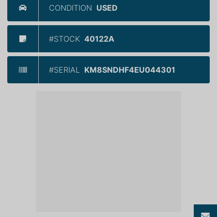
CONDITION
USED
#STOCK
40122A
#SERIAL
KM8SNDHF4EU044301