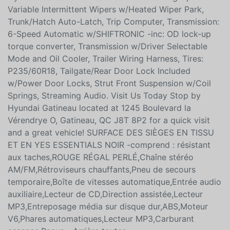
CLOTH SEATING SURFACES W/YES ESSENTIALS -inc:
Stain-resistant, Wheels: 18 x 7.5 Aluminum Alloy. This
Hyundai Santa Fe XL Features the Following Options
Variable Intermittent Wipers w/Heated Wiper Park,
Trunk/Hatch Auto-Latch, Trip Computer, Transmission:
6-Speed Automatic w/SHIFTRONIC -inc: OD lock-up
torque converter, Transmission w/Driver Selectable
Mode and Oil Cooler, Trailer Wiring Harness, Tires:
P235/60R18, Tailgate/Rear Door Lock Included
w/Power Door Locks, Strut Front Suspension w/Coil
Springs, Streaming Audio. Visit Us Today Stop by
Hyundai Gatineau located at 1245 Boulevard la
Vérendrye O, Gatineau, QC J8T 8P2 for a quick visit
and a great vehicle! SURFACE DES SIÈGES EN TISSU
ET EN YES ESSENTIALS NOIR -comprend : résistant
aux taches,ROUGE RÉGAL PERLÉ,Chaîne stéréo
AM/FM,Rétroviseurs chauffants,Pneu de secours
temporaire,Boîte de vitesses automatique,Entrée audio
auxiliaire,Lecteur de CD,Direction assistée,Lecteur