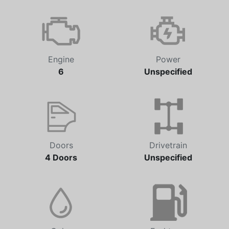
Transmission
Odometer
Automatic
69,590 km
Engine
Power
6
Unspecified
Doors
Drivetrain
4 Doors
Unspecified