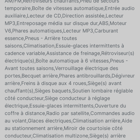
ET EN YES ESSENTIALS NOIR -comprend : résistant
aux taches,ROUGE RÉGAL PERLÉ,Chaîne stéréo
AM/FM,Rétroviseurs chauffants,Pneu de secours
temporaire,Boîte de vitesses automatique,Entrée audio
auxiliaire,Lecteur de CD,Direction assistée,Lecteur
MP3,Entreposage média sur disque dur,ABS,Moteur
V6,Phares automatiques,Lecteur MP3,Carburant
essence,Pneus - Arrière toutes
saisons,Climatisation,Essuie-glaces intermittents à
cadence variable,Assistance de freinage,Rétroviseur(s)
électrique(s),Boîte automatique à 6 vitesses,Pneus -
Avant toutes saisons,Verrouillage électrique des
portes,Becquet arrière,Phares antibrouillards,Dégivreur
arrière,Freins à disque aux 4 roues,Siège(s) avant
chauffant(s),Sièges baquets,Soutien lombaire réglable
côté conducteur,Siège conducteur à réglage
électrique,Essuie-glaces intermittents,Ouverture du
coffre à distance,Radio par satellite,Commandes audio
au volant,Glaces électriques,Climatisation arrière,Aide