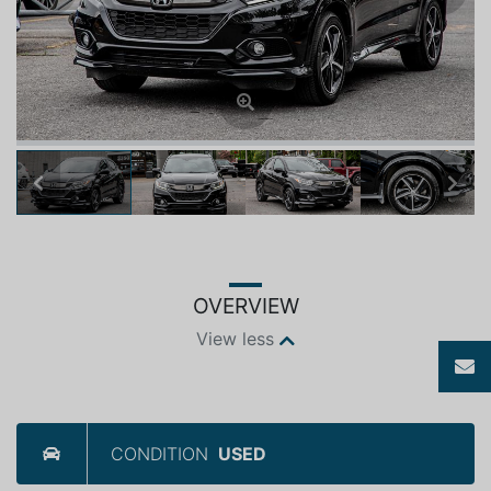
Previous
Next
OVERVIEW
View less
CONDITION
USED