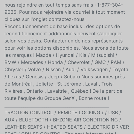
facile ! 1e 2e 3e chance au crédit ! Livraison rapide et
au bon prix ! Nous reprenons tous les véhicules !
Livraison sans contact ! OUVERT LE SAMEDI ! Pour
nous rejoindre en tout temps sans frais : 1-877-304-
9035. Pour nous rejoindre via courriel à tout moment
cliquez sur l'onglet contactez-nous.
Reconditionnement de base inclus , des options de
reconditionnement additionnels peuvent s'appliquer
selon vos désirs. Contacter un de nos représentants
pour voir les options disponibles. Nous avons de toute
les marques ! Mazda / Hyundai / Kia / Mitsubishi /
BMW / Mercedes / Honda / Chevrolet / GMC / RAM /
Chrysler / Volvo / Nissan / Audi / Volkswagen / Toyota
/ Lexus / Genesis / Jeep / Subaru Nous sommes près
de Montréal , Joliette , St-Jérôme , Laval , Trois-
Rivières , Ontario , Lavaltrie , Québec ! De la part de
toute l'équipe du Groupe GenX , Bonne route !
__________________________________________________
TRACTION CONTROL / REMOTE LOCKING / / USB /