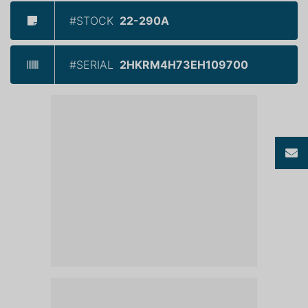
#STOCK
22-290A
#SERIAL
2HKRM4H73EH109700