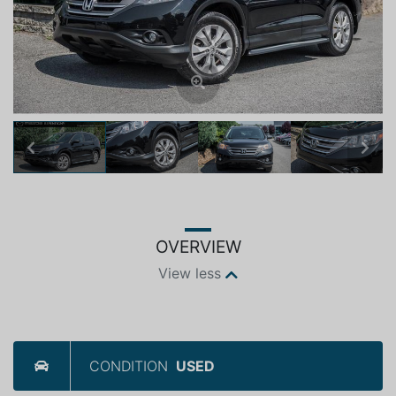
Previous
Next
OVERVIEW
View less
CONDITION
USED