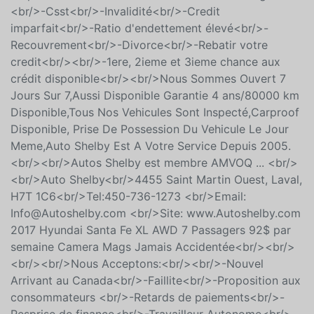
<br/>-Csst<br/>-Invalidité<br/>-Credit
imparfait<br/>-Ratio d'endettement élevé<br/>-
Recouvrement<br/>-Divorce<br/>-Rebatir votre
credit<br/><br/>-1ere, 2ieme et 3ieme chance aux
crédit disponible<br/><br/>Nous Sommes Ouvert 7
Jours Sur 7,Aussi Disponible Garantie 4 ans/80000 km
Disponible,Tous Nos Vehicules Sont Inspecté,Carproof
Disponible, Prise De Possession Du Vehicule Le Jour
Meme,Auto Shelby Est A Votre Service Depuis 2005.
<br/><br/>Autos Shelby est membre AMVOQ ... <br/>
<br/>Auto Shelby<br/>4455 Saint Martin Ouest, Laval,
H7T 1C6<br/>Tel:450-736-1273 <br/>Email:
Info@Autoshelby.com <br/>Site: www.Autoshelby.com
2017 Hyundai Santa Fe XL AWD 7 Passagers 92$ par
semaine Camera Mags Jamais Accidentée<br/><br/>
<br/><br/>Nous Acceptons:<br/><br/>-Nouvel
Arrivant au Canada<br/>-Faillite<br/>-Proposition aux
consommateurs <br/>-Retards de paiements<br/>-