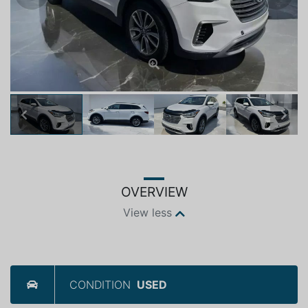
Previous
Next
OVERVIEW
View less
CONDITION
USED