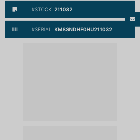
#STOCK
211032
#SERIAL
KM8SNDHF0HU211032