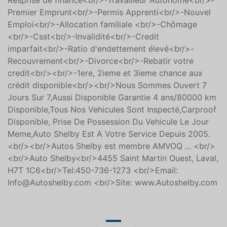
Resprise de finance<br/>-Travailleur Autonome<br/>-
Premier Emprunt<br/>-Permis Apprenti<br/>-Nouvel
Emploi<br/>-Allocation familiale <br/>-Chômage
<br/>-Csst<br/>-Invalidité<br/>-Credit
imparfait<br/>-Ratio d'endettement élevé<br/>-
Recouvrement<br/>-Divorce<br/>-Rebatir votre
credit<br/><br/>-1ere, 2ieme et 3ieme chance aux
crédit disponible<br/><br/>Nous Sommes Ouvert 7
Jours Sur 7,Aussi Disponible Garantie 4 ans/80000 km
Disponible,Tous Nos Vehicules Sont Inspecté,Carproof
Disponible, Prise De Possession Du Vehicule Le Jour
Meme,Auto Shelby Est A Votre Service Depuis 2005.
<br/><br/>Autos Shelby est membre AMVOQ ... <br/>
<br/>Auto Shelby<br/>4455 Saint Martin Ouest, Laval,
H7T 1C6<br/>Tel:450-736-1273 <br/>Email:
Info@Autoshelby.com <br/>Site: www.Autoshelby.com