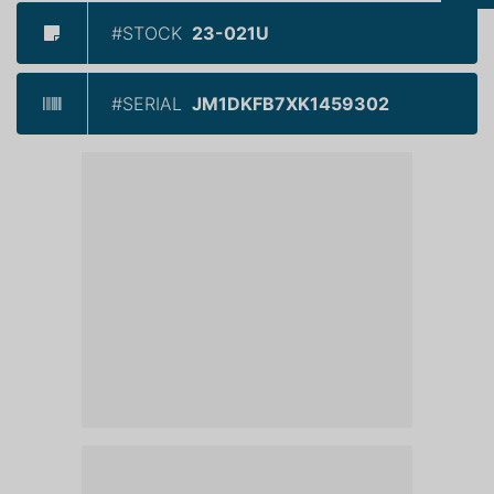
#STOCK
23-021U
#SERIAL
JM1DKFB7XK1459302