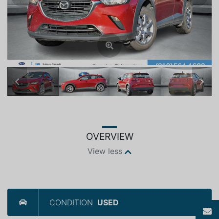
Previous
Next
OVERVIEW
View less
CONDITION
USED