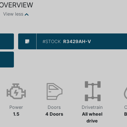
OVERVIEW
View less
#STOCK
R3429AH-V
Power
Doors
Drivetrain
C
1.5
4 Doors
All wheel
B
drive