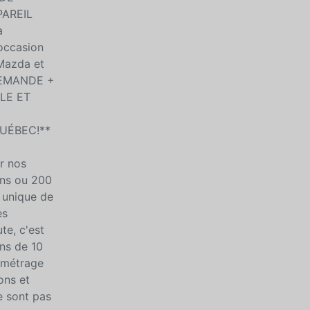
PAREIL
a
'occasion
Mazda et
 DEMANDE +
ILE ET
QUÉBEC!**
r nos
ans ou 200
e unique de
es
te, c'est
ins de 10
lométrage
ons et
ne sont pas