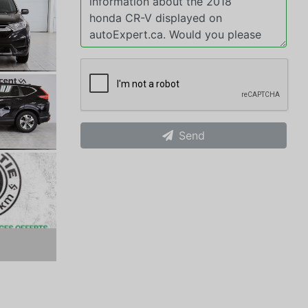
Send
xt