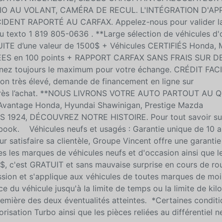
O AU VOLANT, CAMÉRA DE RECUL. L'INTÉGRATION D'AP
DENT RAPORTÉ AU CARFAX. Appelez-nous pour valider l
ou texto 1 819 805-0636 . **Large sélection de véhicules d
E d’une valeur de 1500$ + Véhicules CERTIFIÉS Honda, 
CTÉES en 100 points + RAPPORT CARFAX SANS FRAIS SUR
nez toujours le maximum pour votre échange. CRÉDIT FAC
ion très élevé, demande de financement en ligne sur
après l’achat. **NOUS LIVRONS VOTRE AUTO PARTOUT AU 
antage Honda, Hyundai Shawinigan, Prestige Mazda
IS 1924, DÉCOUVREZ NOTRE HISTOIRE. Pour tout savoir su
ebook. Véhicules neufs et usagés : Garantie unique de 10 
ur satisfaire sa clientèle, Groupe Vincent offre une garanti
s les marques de véhicules neufs et d'occasion ainsi que l
0$, c'est GRATUIT et sans mauvaise surprise en cours de rou
ission et s'applique aux véhicules de toutes marques de mo
ce du véhicule jusqu'à la limite de temps ou la limite de ki
emière des deux éventualités atteintes. *Certaines conditi
risation Turbo ainsi que les pièces reliées au différentiel 