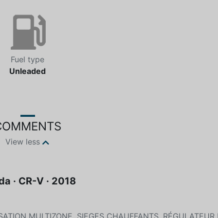
Fuel type
Unleaded
COMMENTS
View less
a · CR-V · 2018
ISATION MULTIZONE, SIEGES CHAUFFANTS. RÉGULATEUR