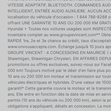
VITESSE ADAPTATIF, BLUETOOTH. COMMANDES AUDI
INTELLIGENT, ENTRÉE AUDIO AUXILIERE. AUCUN ACCI
localisation du véhicule d'occasion : 1 844 788-8288 
offrant UNE GARANTIE 10 ANS OU 200 000 KM GRATUIT
Hyundai + Toutes nos voitures usagées sont INSPE
inventaire complet au www.groupevincent.com** Obte
RAPIDE 1re, 2e et 3e chance au crédit, taux d’acceptat
www.onvousaccepte.com. Échange jusqu’à 10 jours 
GROUPE VINCENT : 4 CONCESSIONS EN MAURICIE ( Av
Shawinigan, Shawinigan Chrysler). EN AFFAIRES DEPU
promotions ou offres exclusives, suivez-nous sur Fac
000 km! Toujours motivé par le désir d'en faire plus po
10 ans ou 200 000 km moteur et transmission sur toute
véhicules électriques et hybrides. D'une valeur de 150
garanti!* Cette garantie couvre le moteur et la transm
ans. Elle entre en fonction dès la date de mise en servi
permis (10 ans du véhicule ou 200 000 km), selon la pr
obligations s'appliquent, détails en concession. La moto