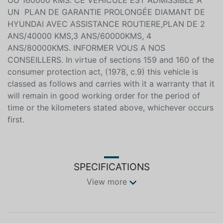
2025 OU 100000 KMS ET UNE GARANTIE SUR LE
GROUPE ELECTRIQUE JUSQU AU 17 FEVRIER 2029
OU 160000 KMS. CE VEHICULE EST ADMISSIBLE A
UN PLAN DE GARANTIE PROLONGÉE DIAMANT DE
HYUNDAI AVEC ASSISTANCE ROUTIERE,PLAN DE 2
ANS/40000 KMS,3 ANS/60000KMS, 4
ANS/80000KMS. INFORMER VOUS A NOS
CONSEILLERS. In virtue of sections 159 and 160 of the
consumer protection act, (1978, c.9) this vehicle is
classed as follows and carries with it a warranty that it
will remain in good working order for the period of
time or the kilometers stated above, whichever occurs
first.
SPECIFICATIONS
View more