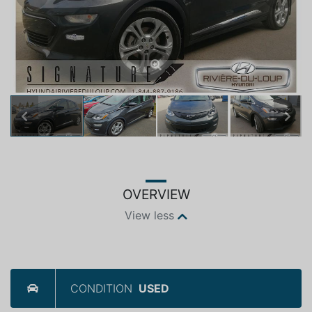
Previous
Next
OVERVIEW
View less
CONDITION
USED