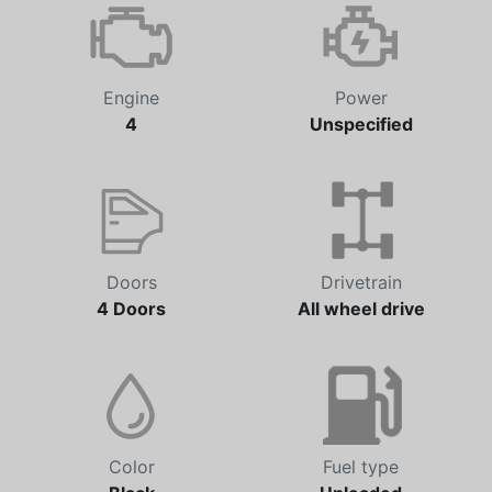
Automatic
78,419 km
Engine
Power
4
Unspecified
Doors
Drivetrain
4 Doors
All wheel drive