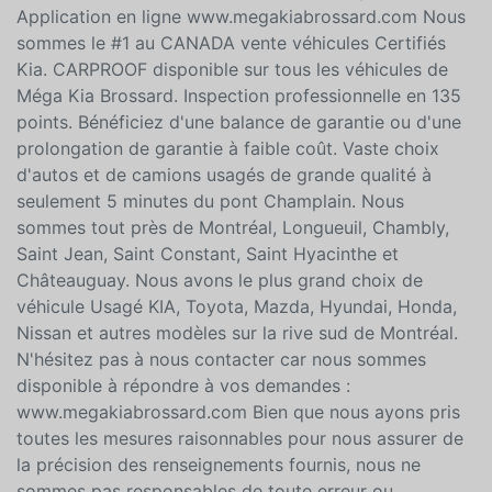
AM/FM - Prise 12V et USB - Mode manuel - Lecteur
CD - FINANCEMENT DISPONIBLE! Besoin de crédit ?
1ère , 2ème et 3ème chance au crédit disponible.
Application en ligne www.megakiabrossard.com Nous
sommes le #1 au CANADA vente véhicules Certifiés
Kia. CARPROOF disponible sur tous les véhicules de
Méga Kia Brossard. Inspection professionnelle en 135
points. Bénéficiez d'une balance de garantie ou d'une
prolongation de garantie à faible coût. Vaste choix
d'autos et de camions usagés de grande qualité à
seulement 5 minutes du pont Champlain. Nous
sommes tout près de Montréal, Longueuil, Chambly,
Saint Jean, Saint Constant, Saint Hyacinthe et
Châteauguay. Nous avons le plus grand choix de
véhicule Usagé KIA, Toyota, Mazda, Hyundai, Honda,
Nissan et autres modèles sur la rive sud de Montréal.
N'hésitez pas à nous contacter car nous sommes
disponible à répondre à vos demandes :
www.megakiabrossard.com Bien que nous ayons pris