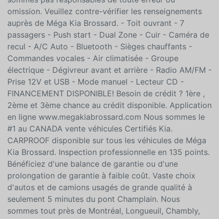
toutes les mesures raisonnables pour nous assurer de
la précision des renseignements fournis, nous ne
sommes pas responsables de toute erreur ou
omission. Veuillez contre-vérifier les renseignements
auprès de Méga Kia Brossard. - Toit ouvrant - 7
passagers - Push start - Dual Zone - Cuir - Caméra de
recul - A/C Auto - Bluetooth - Sièges chauffants -
Commandes vocales - Air climatisée - Groupe
électrique - Dégivreur avant et arrière - Radio AM/FM -
Prise 12V et USB - Mode manuel - Lecteur CD -
FINANCEMENT DISPONIBLE! Besoin de crédit ? 1ère ,
2ème et 3ème chance au crédit disponible. Application
en ligne www.megakiabrossard.com Nous sommes le
#1 au CANADA vente véhicules Certifiés Kia.
CARPROOF disponible sur tous les véhicules de Méga
Kia Brossard. Inspection professionnelle en 135 points.
Bénéficiez d'une balance de garantie ou d'une
prolongation de garantie à faible coût. Vaste choix
d'autos et de camions usagés de grande qualité à