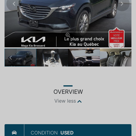
Previous
Next
Previous
Next
OVERVIEW
View less
CONDITION
USED