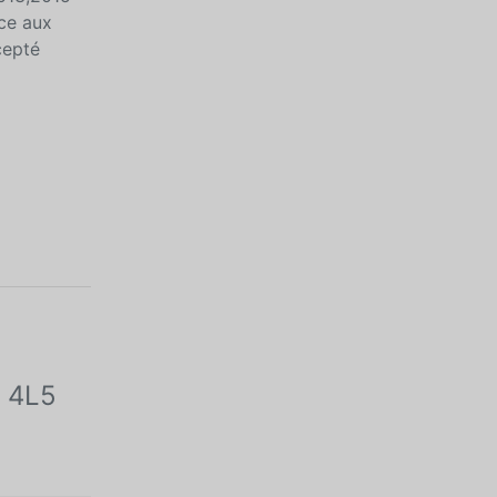
ce aux
cepté
W 4L5