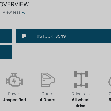
OVERVIEW
View less
#STOCK
3549
Power
Doors
Drivetrain
C
Unspecified
4 Doors
All wheel
B
drive