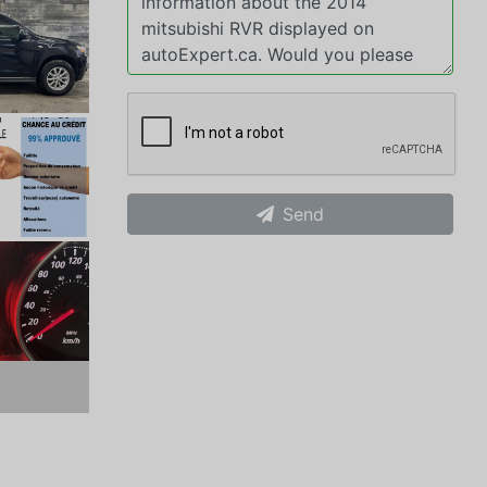
Send
xt