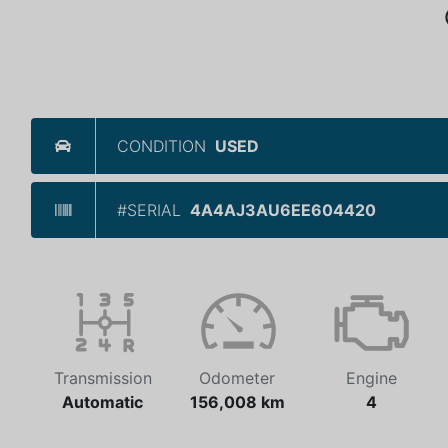
CONDITION
USED
#SERIAL
4A4AJ3AU6EE604420
Transmission
Odometer
Engine
Automatic
156,008 km
4