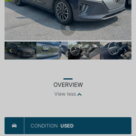
Previous
Next
OVERVIEW
View less
CONDITION
USED