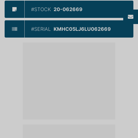
#STOCK
20-062669
#SERIAL
KMHC05LJ6LU062669