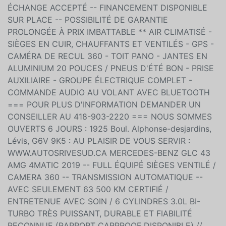
ÉCHANGE ACCEPTÉ -- FINANCEMENT DISPONIBLE
SUR PLACE -- POSSIBILITÉ DE GARANTIE
PROLONGÉE À PRIX IMBATTABLE ** AIR CLIMATISÉ -
SIÈGES EN CUIR, CHAUFFANTS ET VENTILÉS - GPS -
CAMÉRA DE RECUL 360 - TOIT PANO - JANTES EN
ALUMINIUM 20 POUCES / PNEUS D'ÉTÉ BON - PRISE
AUXILIAIRE - GROUPE ÉLECTRIQUE COMPLET -
COMMANDE AUDIO AU VOLANT AVEC BLUETOOTH
=== POUR PLUS D'INFORMATION DEMANDER UN
CONSEILLER AU 418-903-2220 === NOUS SOMMES
OUVERTS 6 JOURS : 1925 Boul. Alphonse-desjardins,
Lévis, G6V 9K5 : AU PLAISIR DE VOUS SERVIR :
WWW.AUTOSRIVESUD.CA MERCEDES-BENZ GLC 43
AMG 4MATIC 2019 -- FULL ÉQUIPÉ SIÈGES VENTILÉ /
CAMERA 360 -- TRANSMISSION AUTOMATIQUE --
AVEC SEULEMENT 63 500 KM CERTIFIÉ /
ENTRETENUE AVEC SOIN / 6 CYLINDRES 3.0L BI-
TURBO TRÈS PUISSANT, DURABLE ET FIABILITÉ
RECONNUE (RAPPORT CARPROOF DISPONIBLE) //