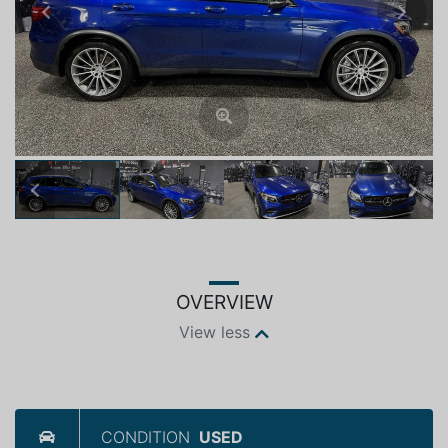
Previous
Next
Previous
Next
OVERVIEW
View less
CONDITION
USED