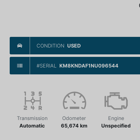
CONDITION
USED
#SERIAL
KM8KNDAF1NU096544
Transmission
Odometer
Engine
Automatic
65,674 km
Unspecified