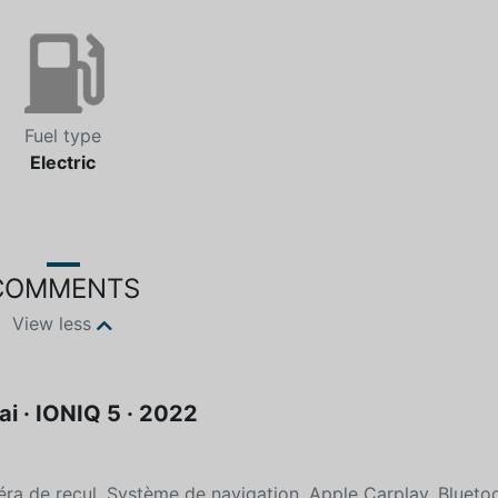
Fuel type
Electric
COMMENTS
View less
i · IONIQ 5 · 2022
e recul, Système de navigation, Apple Carplay, Bluetoo