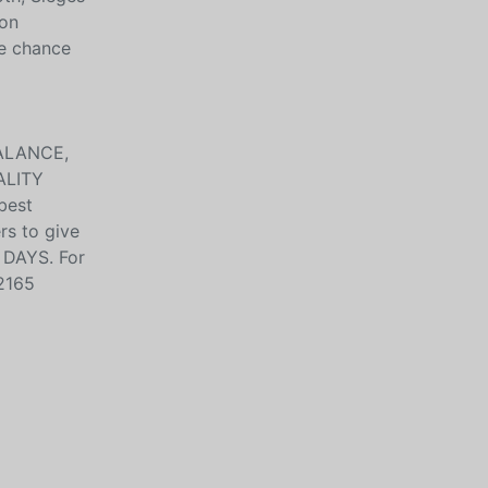
ion
3e chance
BALANCE,
ALITY
best
rs to give
 DAYS. For
22165