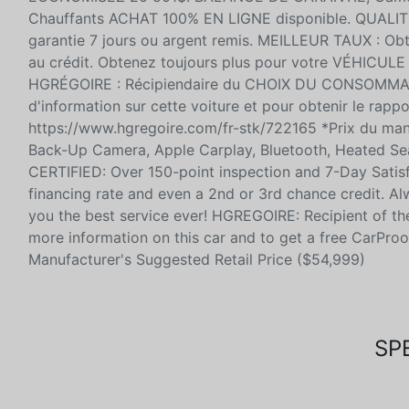
Chauffants ACHAT 100% EN LIGNE disponible. QUALITÉ C
garantie 7 jours ou argent remis. MEILLEUR TAUX : Ob
au crédit. Obtenez toujours plus pour votre VÉHICULE
HGRÉGOIRE : Récipiendaire du CHOIX DU CONSOMMATE
d'information sur cette voiture et pour obtenir le rapp
https://www.hgregoire.com/fr-stk/722165 *Prix du m
Back-Up Camera, Apple Carplay, Bluetooth, Heated 
CERTIFIED: Over 150-point inspection and 7-Day Sati
financing rate and even a 2nd or 3rd chance credit. 
you the best service ever! HGREGOIRE: Recipient of
more information on this car and to get a free CarPro
Manufacturer's Suggested Retail Price ($54,999)
SP