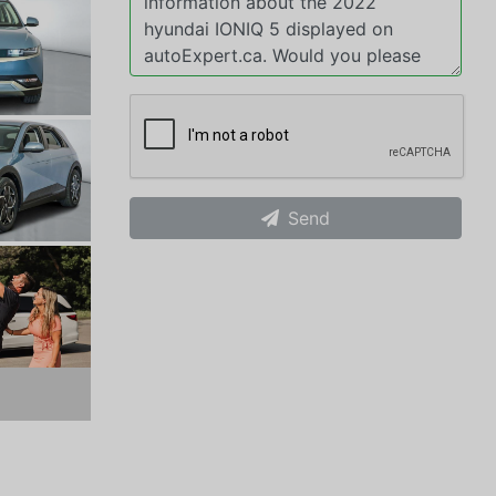
Send
xt