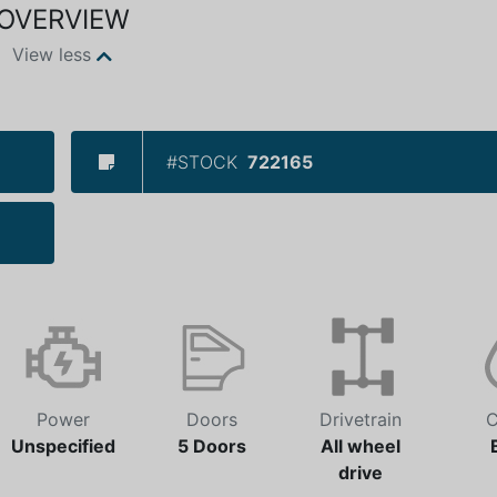
OVERVIEW
View less
#STOCK
722165
Power
Doors
Drivetrain
C
Unspecified
5 Doors
All wheel
drive