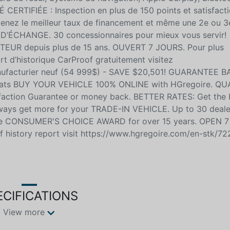
ERTIFIÉE : Inspection en plus de 150 points et satisfact
tenez le meilleur taux de financement et même une 2e ou 
 D’ÉCHANGE. 30 concessionnaires pour mieux vous servir!
UR depuis plus de 15 ans. OUVERT 7 JOURS. Pour plus
ort d’historique CarProof gratuitement visitez
anufacturier neuf (54 999$) - SAVE $20,501! GUARANTEE 
Seats BUY YOUR VEHICLE 100% ONLINE with HGregoire. QU
sfaction Guarantee or money back. BETTER RATES: Get the 
Always get more for your TRADE-IN VEHICLE. Up to 30 deale
 the CONSUMER'S CHOICE AWARD for over 15 years. OPEN 7
of history report visit https://www.hgregoire.com/en-stk/7
ECIFICATIONS
View more