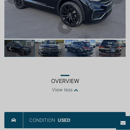
Previous
Next
OVERVIEW
View less
CONDITION
USED