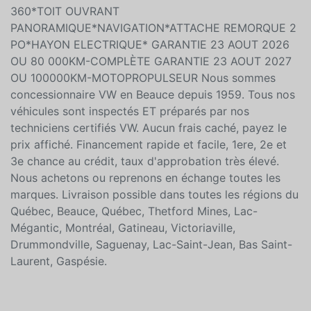
ADAPTATIF*BLUETOOTH*CARPLAY/ANDROID AUTO
AVEC FILS*ACCES SANS CLÉ*ROUES 21''*PHARES
AUTOMATIQUE*CAMERA DE RECUL*CAMERA
360*TOIT OUVRANT
PANORAMIQUE*NAVIGATION*ATTACHE REMORQUE 2
PO*HAYON ELECTRIQUE* GARANTIE 23 AOUT 2026
OU 80 000KM-COMPLÈTE GARANTIE 23 AOUT 2027
OU 100000KM-MOTOPROPULSEUR Nous sommes
concessionnaire VW en Beauce depuis 1959. Tous nos
véhicules sont inspectés ET préparés par nos
techniciens certifiés VW. Aucun frais caché, payez le
prix affiché. Financement rapide et facile, 1ere, 2e et
3e chance au crédit, taux d'approbation très élevé.
Nous achetons ou reprenons en échange toutes les
marques. Livraison possible dans toutes les régions du
Québec, Beauce, Québec, Thetford Mines, Lac-
Mégantic, Montréal, Gatineau, Victoriaville,
Drummondville, Saguenay, Lac-Saint-Jean, Bas Saint-
Laurent, Gaspésie.