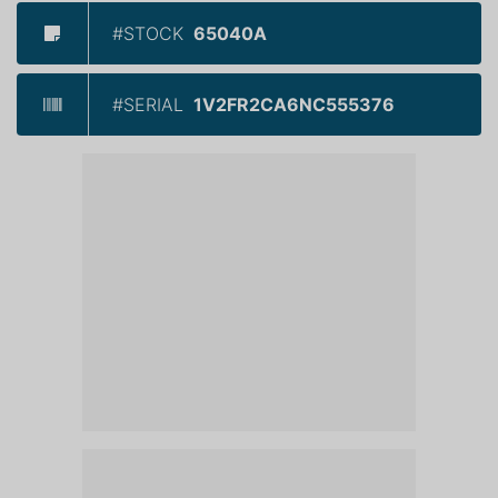
#STOCK
65040A
#SERIAL
1V2FR2CA6NC555376