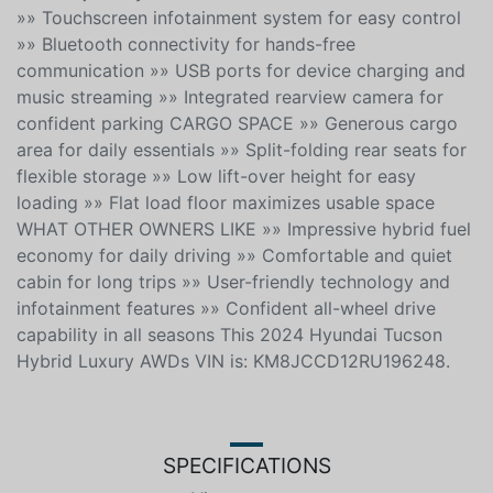
relaxed journey TECHNOLOGY AND CONNECTIVITY
»» Touchscreen infotainment system for easy control
»» Bluetooth connectivity for hands-free
communication »» USB ports for device charging and
music streaming »» Integrated rearview camera for
confident parking CARGO SPACE »» Generous cargo
area for daily essentials »» Split-folding rear seats for
flexible storage »» Low lift-over height for easy
loading »» Flat load floor maximizes usable space
WHAT OTHER OWNERS LIKE »» Impressive hybrid fuel
economy for daily driving »» Comfortable and quiet
cabin for long trips »» User-friendly technology and
infotainment features »» Confident all-wheel drive
capability in all seasons This 2024 Hyundai Tucson
Hybrid Luxury AWDs VIN is: KM8JCCD12RU196248.