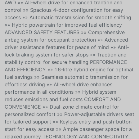
adventures. FEATURES OF THE Tucson Hybrid Luxury
AWD »» All-wheel drive for enhanced traction and
control »» Spacious 4-door configuration for easy
access »» Automatic transmission for smooth shifting
»» Hybrid powertrain for improved fuel efficiency
ADVANCED SAFETY FEATURES »» Comprehensive
airbag system for occupant protection »» Advanced
driver assistance features for peace of mind »» Anti-
lock braking system for safer stops »» Traction and
stability control for secure handling PERFORMANCE
AND EFFICIENCY »» 1.6-litre hybrid engine for optimal
fuel savings »» Seamless automatic transmission for
effortless driving »» All-wheel drive enhances
performance in all conditions »» Hybrid system
reduces emissions and fuel costs COMFORT AND
CONVENIENCE »» Dual-zone climate control for
personalized comfort »» Power-adjustable drivers seat
for tailored support »» Keyless entry and push-button
start for easy access »» Ample passenger space for a