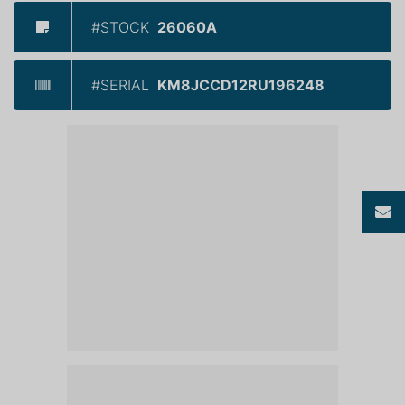
#STOCK
26060A
#SERIAL
KM8JCCD12RU196248