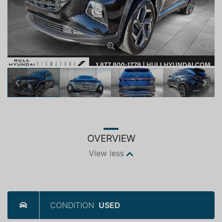
Previous
Next
OVERVIEW
View less
CONDITION
USED