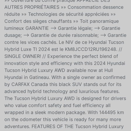
Banquette arrière rabattable »» Accès facile au coffre
»» Ouverture du coffre pratique APPRÉCIÉ DES
AUTRES PROPRIÉTAIRES »» Consommation dessence
réduite »» Technologies de sécurité appréciées »»
Confort des sièges chauffants »» Toit panoramique
lumineux GARANTIE --> Garantie légale; --> Garantie
dusage; --> Garantie de durée raisonnable; --> Garantie
contre les vices cachés. Le NIV de ce Hyundai Tucson
Hybrid Luxe TI 2024 est le KM8JCCD12RU196248. //
SINGLE OWNER! // Experience the perfect blend of
innovation style and efficiency with this 2024 Hyundai
Tucson Hybrid Luxury AWD available now at Hull
Hyundai in Gatineau. With a single owner as confirmed
by CARFAX Canada this black SUV stands out for its
advanced hybrid technology and luxurious features.
The Tucson Hybrid Luxury AWD is designed for drivers
who value comfort safety and fuel efficiency all
wrapped in a sleek modern package. With 144495 km
on the odometer this vehicle is ready for many more