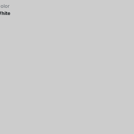
olor
hite