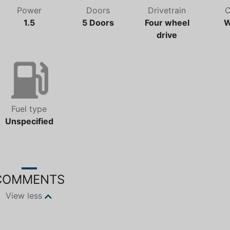
Power
Doors
Drivetrain
C
1.5
5 Doors
Four wheel
W
drive
Fuel type
Unspecified
COMMENTS
View less