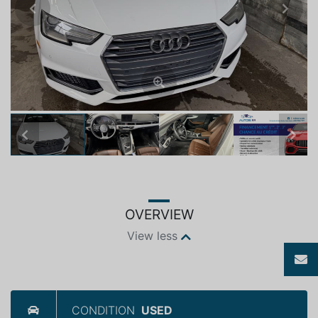
Previous
Next
Previous
Next
OVERVIEW
View less
CONDITION
USED