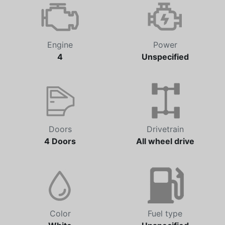
Automatic
122,178 km
Engine
Power
4
Unspecified
Doors
Drivetrain
4 Doors
All wheel drive