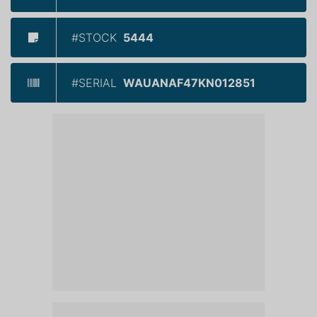
#STOCK
5444
#SERIAL
WAUANAF47KN012851