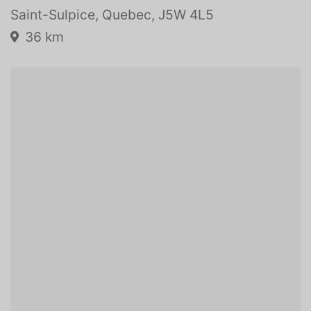
Vehicle location:
78 Montée de Saint-Sulpice
Saint-Sulpice, Quebec, J5W 4L5
36 km