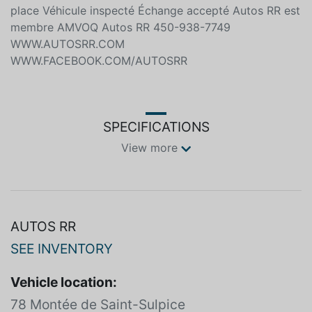
| APPROBATION À 99% | OUVERT 7JOURS/7*** 1ÈRE,
2IÈME et 3IÈME chance aux crédit disponible CRÉDIT
SPÉCIALISÉ DISPONIBLE Financement bancaire sur
place Véhicule inspecté Échange accepté Autos RR est
membre AMVOQ Autos RR 450-938-7749
WWW.AUTOSRR.COM
WWW.FACEBOOK.COM/AUTOSRR
SPECIFICATIONS
View more
AUTOS RR
SEE INVENTORY