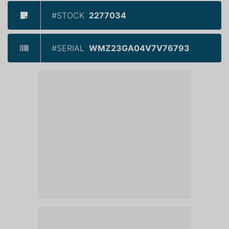
#STOCK
2277034
#SERIAL
WMZ23GA04V7V76793