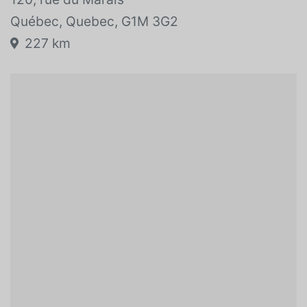
Vehicle location:
120, rue du Marais
Québec, Quebec, G1M 3G2
227 km