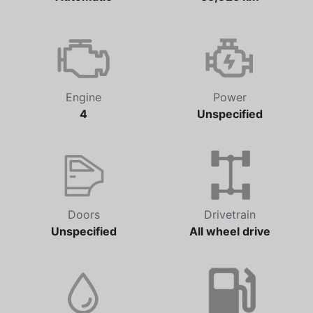
Transmission
Odometer
Automatic
55,925 km
Engine
Power
4
Unspecified
Doors
Drivetrain
Unspecified
All wheel drive