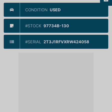
CONDITION
USED
#STOCK
97734B-130
#SERIAL
2T3J1RFVXRW424058