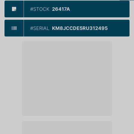
#STOCK
26417A
#SERIAL
KM8JCCDE5RU312495