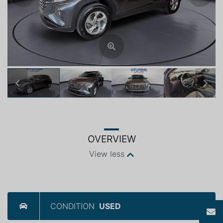
Previous
Next
OVERVIEW
View less
CONDITION
USED