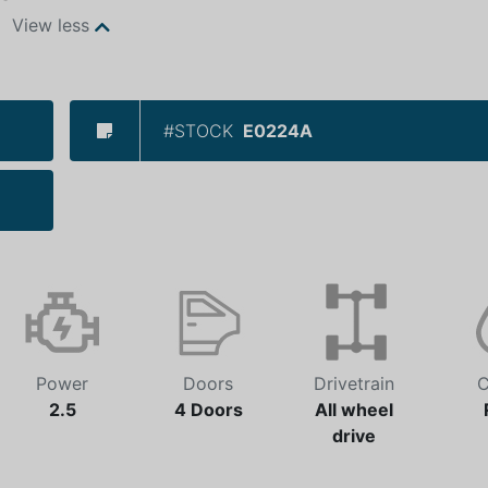
View less
#STOCK
E0224A
Power
Doors
Drivetrain
C
2.5
4 Doors
All wheel
drive