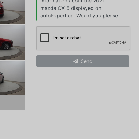
Send
xt