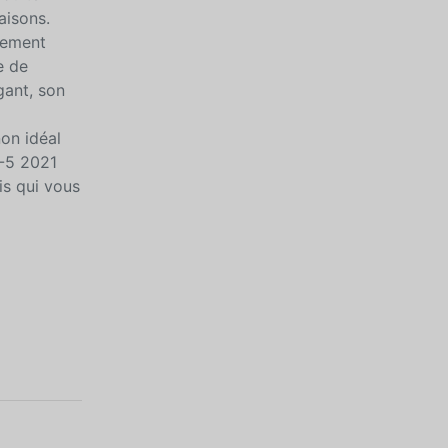
aisons.
itement
e de
gant, son
on idéal
X-5 2021
is qui vous