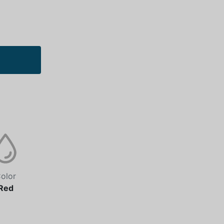
olor
Red