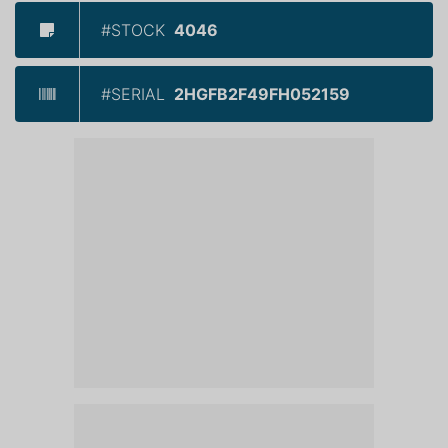
#STOCK
4046
#SERIAL
2HGFB2F49FH052159