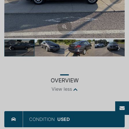
Previous
Next
OVERVIEW
View less
CONDITION
USED