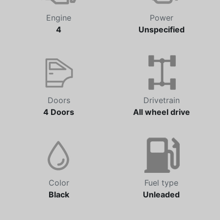
Engine
Power
4
Unspecified
Doors
Drivetrain
4 Doors
All wheel drive
Color
Fuel type
Black
Unleaded