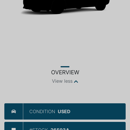
OVERVIEW
View less
CONDITION
USED
#STOCK
26503A