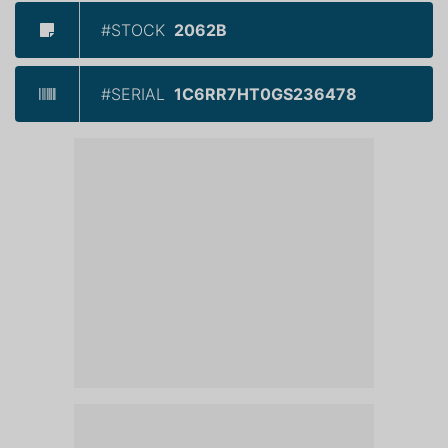
#STOCK
2062B
#SERIAL
1C6RR7HT0GS236478