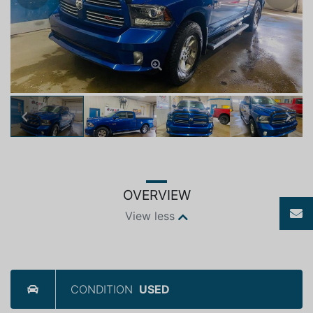
Previous
Next
OVERVIEW
View less
CONDITION
USED