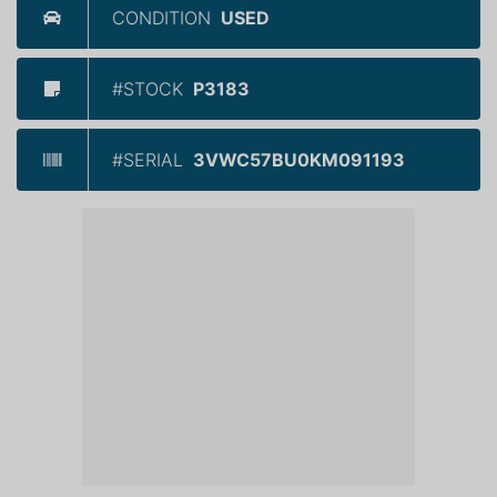
CONDITION
USED
#STOCK
P3183
#SERIAL
3VWC57BU0KM091193