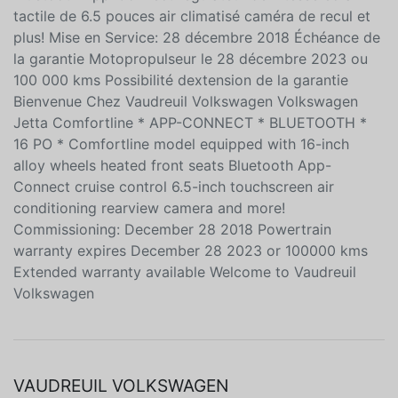
BLUETOOTH * 16 PO * Modèle Comfortline équipé de
roues en alliage de 16 pouces sièges avants chauffants
Bluetooth App-Connect régulateur de vitesse écran
tactile de 6.5 pouces air climatisé caméra de recul et
plus! Mise en Service: 28 décembre 2018 Échéance de
la garantie Motopropulseur le 28 décembre 2023 ou
100 000 kms Possibilité dextension de la garantie
Bienvenue Chez Vaudreuil Volkswagen Volkswagen
Jetta Comfortline * APP-CONNECT * BLUETOOTH *
16 PO * Comfortline model equipped with 16-inch
alloy wheels heated front seats Bluetooth App-
Connect cruise control 6.5-inch touchscreen air
conditioning rearview camera and more!
Commissioning: December 28 2018 Powertrain
warranty expires December 28 2023 or 100000 kms
Extended warranty available Welcome to Vaudreuil
Volkswagen