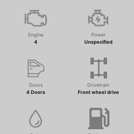
Transmission
Odometer
Automatic
71,135 km
Engine
Power
4
Unspecified
Doors
Drivetrain
4 Doors
Front wheel drive