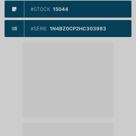
#STOCK
15044
#SÉRIE
1N4BZ0CP2HC303983