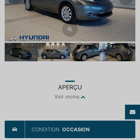
Previous
Next
APERÇU
Voir moins
CONDITION
OCCASION