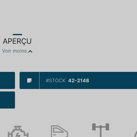
APERÇU
Voir moins
#STOCK
42-2148