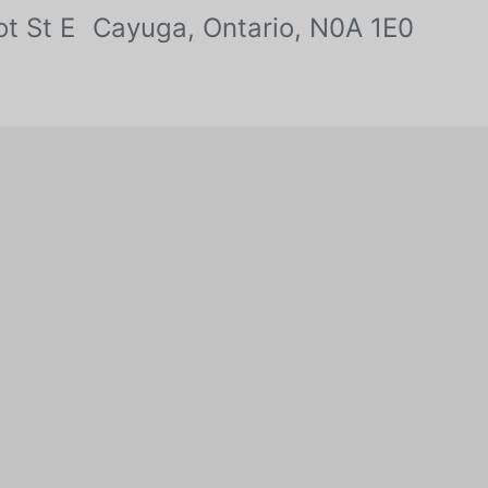
ot St E
Cayuga, Ontario, N0A 1E0