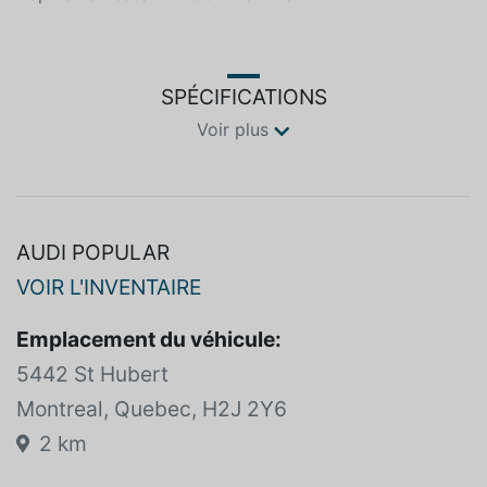
nos spécialistes de la marque Audi il sauront bien vous
conseiller. A qui la chance? Seulement chez Audi
Popular Un essai vous convaincra
SPÉCIFICATIONS
Voir plus
AUDI POPULAR
VOIR L'INVENTAIRE
Emplacement du véhicule:
5442 St Hubert
Montreal, Quebec, H2J 2Y6