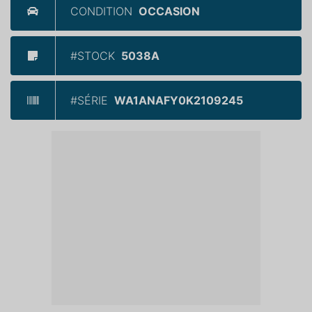
CONDITION
OCCASION
#STOCK
5038A
#SÉRIE
WA1ANAFY0K2109245