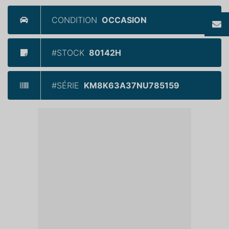
CONDITION
OCCASION
#STOCK
80142H
#SÉRIE
KM8K63A37NU785159