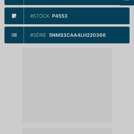
#STOCK
P4553
#SÉRIE
5NMS3CAA4LH220366