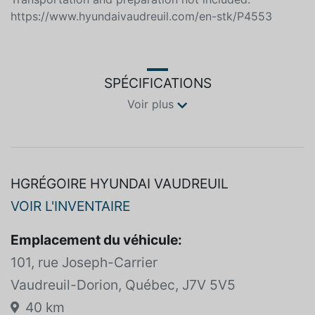
TODAY. Your vehicle is waiting for you at HGregoire
Hyundai! This offer includes all applicable discounts.
Transportation and preparation not included.
https://www.hyundaivaudreuil.com/en-stk/P4553
SPÉCIFICATIONS
Voir plus
HGRÉGOIRE HYUNDAI VAUDREUIL
VOIR L'INVENTAIRE
Emplacement du véhicule:
101, rue Joseph-Carrier