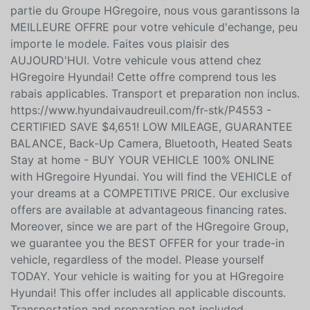
le VEHICULE dont vous revez a un PRIX COMPÉTITIF.
Nos offres exclusives sont disponibles a des taux de
financement avantageux. De plus, comme nous faisons
partie du Groupe HGregoire, nous vous garantissons la
MEILLEURE OFFRE pour votre vehicule d'echange, peu
importe le modele. Faites vous plaisir des
AUJOURD'HUI. Votre vehicule vous attend chez
HGregoire Hyundai! Cette offre comprend tous les
rabais applicables. Transport et preparation non inclus.
https://www.hyundaivaudreuil.com/fr-stk/P4553 -
CERTIFIED SAVE $4,651! LOW MILEAGE, GUARANTEE
BALANCE, Back-Up Camera, Bluetooth, Heated Seats
Stay at home - BUY YOUR VEHICLE 100% ONLINE
with HGregoire Hyundai. You will find the VEHICLE of
your dreams at a COMPETITIVE PRICE. Our exclusive
offers are available at advantageous financing rates.
Moreover, since we are part of the HGregoire Group,
we guarantee you the BEST OFFER for your trade-in
vehicle, regardless of the model. Please yourself