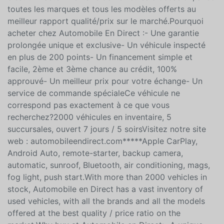
brouillard, démarrage à bouton-poussoir.Avec plus de
2000 véhicules en inventaire, Automobile en Direct,
c'est un vaste inventaire de véhicules d'occasion, avec
toutes les marques et tous les modèles offerts au
meilleur rapport qualité/prix sur le marché.Pourquoi
acheter chez Automobile En Direct :- Une garantie
prolongée unique et exclusive- Un véhicule inspecté
en plus de 200 points- Un financement simple et
facile, 2ème et 3ème chance au crédit, 100%
approuvé- Un meilleur prix pour votre échange- Un
service de commande spécialeCe véhicule ne
correspond pas exactement à ce que vous
recherchez?2000 véhicules en inventaire, 5
succursales, ouvert 7 jours / 5 soirsVisitez notre site
web : automobileendirect.com*****Apple CarPlay,
Android Auto, remote-starter, backup camera,
automatic, sunroof, Bluetooth, air conditioning, mags,
fog light, push start.With more than 2000 vehicles in
stock, Automobile en Direct has a vast inventory of