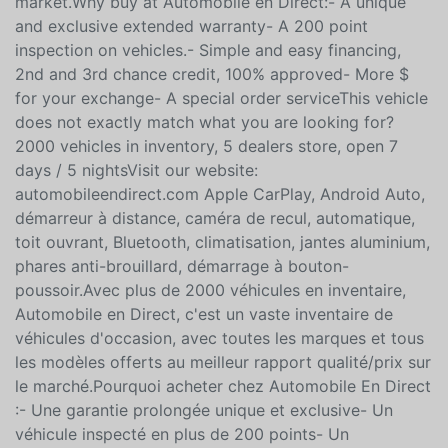
used vehicles, with all the brands and all the models
offered at the best quality / price ratio on the
market.Why buy at Automobile en Direct:- A unique
and exclusive extended warranty- A 200 point
inspection on vehicles.- Simple and easy financing,
2nd and 3rd chance credit, 100% approved- More $
for your exchange- A special order serviceThis vehicle
does not exactly match what you are looking for?
2000 vehicles in inventory, 5 dealers store, open 7
days / 5 nightsVisit our website:
automobileendirect.com Apple CarPlay, Android Auto,
démarreur à distance, caméra de recul, automatique,
toit ouvrant, Bluetooth, climatisation, jantes aluminium,
phares anti-brouillard, démarrage à bouton-
poussoir.Avec plus de 2000 véhicules en inventaire,
Automobile en Direct, c'est un vaste inventaire de
véhicules d'occasion, avec toutes les marques et tous
les modèles offerts au meilleur rapport qualité/prix sur
le marché.Pourquoi acheter chez Automobile En Direct