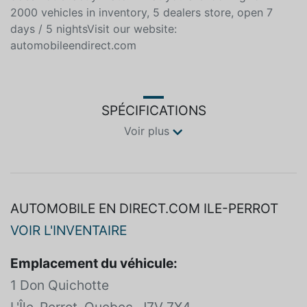
2nd and 3rd chance credit, 100% approved- More $
for your exchange- A special order serviceThis vehicle
does not exactly match what you are looking for?
2000 vehicles in inventory, 5 dealers store, open 7
days / 5 nightsVisit our website:
automobileendirect.com
SPÉCIFICATIONS
Voir plus
AUTOMOBILE EN DIRECT.COM ILE-PERROT
VOIR L'INVENTAIRE
Emplacement du véhicule: