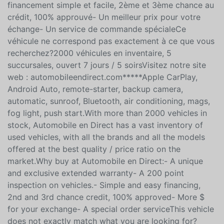
:- Une garantie prolongée unique et exclusive- Un
véhicule inspecté en plus de 200 points- Un
financement simple et facile, 2ème et 3ème chance au
crédit, 100% approuvé- Un meilleur prix pour votre
échange- Un service de commande spécialeCe
véhicule ne correspond pas exactement à ce que vous
recherchez?2000 véhicules en inventaire, 5
succursales, ouvert 7 jours / 5 soirsVisitez notre site
web : automobileendirect.com*****Apple CarPlay,
Android Auto, remote-starter, backup camera,
automatic, sunroof, Bluetooth, air conditioning, mags,
fog light, push start.With more than 2000 vehicles in
stock, Automobile en Direct has a vast inventory of
used vehicles, with all the brands and all the models
offered at the best quality / price ratio on the
market.Why buy at Automobile en Direct:- A unique
and exclusive extended warranty- A 200 point
inspection on vehicles.- Simple and easy financing,