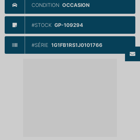
CONDITION
OCCASION
#STOCK
GP-109294
#SÉRIE
1G1FB1RS1J0101766