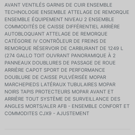
PO EN ALUMINIUM PNEUS : 275/55R20 LCB TOUTES
SAISONS COUCHE NACRÉE CRISTAL NOIR
ÉTINCELANT PEINTURE DE SÉRIE SIÈGES BAQUETS
AVANT VENTILÉS GARNIS DE CUIR ENSEMBLE
TECHNOLOGIE ENSEMBLE ATTELAGE DE REMORQUE
ENSEMBLE ÉQUIPEMENT NIVEAU 2 ENSEMBLE
COMMODITÉS DE CAISSE DIFFÉRENTIEL ARRIÈRE
AUTOBLOQUANT ATTELAGE DE REMORQUE
CATÉGORIE IV CONTRÔLEUR DE FREINS DE
REMORQUE RÉSERVOIR DE CARBURANT DE 1249 L
(274 GALLO TOIT OUVRANT PANORAMIQUE À 2
PANNEAUX DOUBLURES DE PASSAGE DE ROUE
ARRIÈRE CAPOT SPORT DE PERFORMANCE
DOUBLURE DE CAISSE PULVÉRISÉE MOPAR
MARCHEPIEDS LATÉRAUX TUBULAIRES MOPAR
NOIRS TAPIS PROTECTEURS MOPAR AVANT ET
ARRIÈRE TOUT SYSTÈME DE SURVEILLANCE DES
ANGLES MORTS/ALER AFB - ENSEMBLE CONFORT ET
COMMODITES CJX9 - AJUSTEMENT