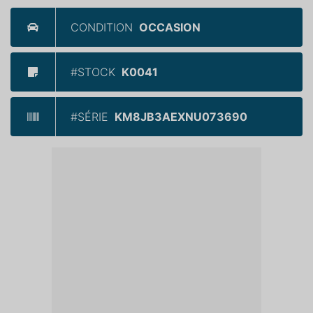
CONDITION
OCCASION
#STOCK
K0041
#SÉRIE
KM8JB3AEXNU073690