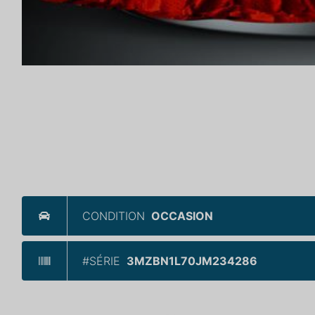
CONDITION
OCCASION
#SÉRIE
3MZBN1L70JM234286