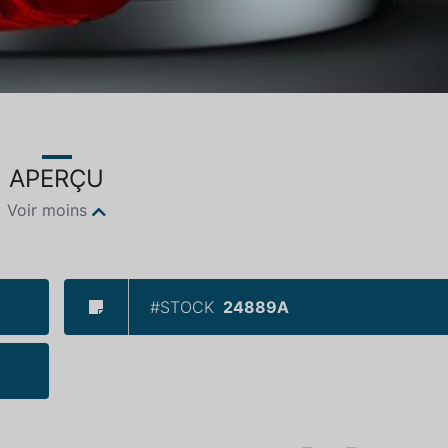
APERÇU
Voir moins
#STOCK
24889A