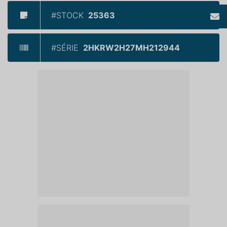
#STOCK
25363
#SÉRIE
2HKRW2H27MH212944