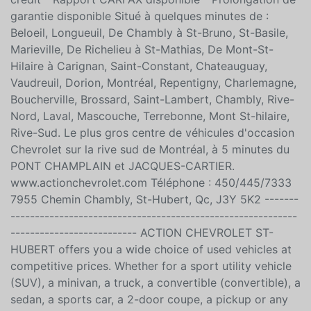
de vos attentes! - Inspection complète fourni -
Financement sur place - 1ere, 2iem, 3iem chance au
crédit - Rapport CARFAX disponible - Prolongation de
garantie disponible Situé à quelques minutes de :
Beloeil, Longueuil, De Chambly à St-Bruno, St-Basile,
Marieville, De Richelieu à St-Mathias, De Mont-St-
Hilaire à Carignan, Saint-Constant, Chateauguay,
Vaudreuil, Dorion, Montréal, Repentigny, Charlemagne,
Boucherville, Brossard, Saint-Lambert, Chambly, Rive-
Nord, Laval, Mascouche, Terrebonne, Mont St-hilaire,
Rive-Sud. Le plus gros centre de véhicules d'occasion
Chevrolet sur la rive sud de Montréal, à 5 minutes du
PONT CHAMPLAIN et JACQUES-CARTIER.
www.actionchevrolet.com Téléphone : 450/445/7333
7955 Chemin Chambly, St-Hubert, Qc, J3Y 5K2 -------
-----------------------------------------------------------
-------------------------- ACTION CHEVROLET ST-
HUBERT offers you a wide choice of used vehicles at
competitive prices. Whether for a sport utility vehicle