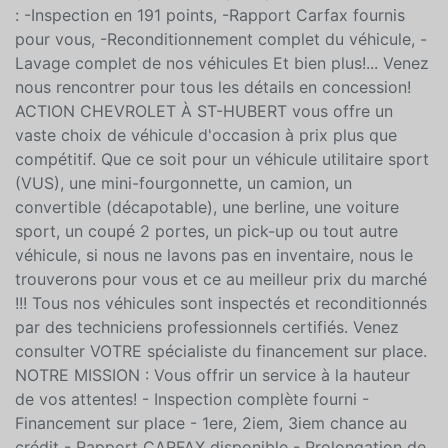
Bien Plus ! Pour plus d'informations, communiquer
avec nous! Vous pouvez nous textez au 450/231/6021!
Certification disponible sur presque tous nos véhicules
: -Inspection en 191 points, -Rapport Carfax fournis
pour vous, -Reconditionnement complet du véhicule, -
Lavage complet de nos véhicules Et bien plus!... Venez
nous rencontrer pour tous les détails en concession!
ACTION CHEVROLET À ST-HUBERT vous offre un
vaste choix de véhicule d'occasion à prix plus que
compétitif. Que ce soit pour un véhicule utilitaire sport
(VUS), une mini-fourgonnette, un camion, un
convertible (décapotable), une berline, une voiture
sport, un coupé 2 portes, un pick-up ou tout autre
véhicule, si nous ne lavons pas en inventaire, nous le
trouverons pour vous et ce au meilleur prix du marché
!!! Tous nos véhicules sont inspectés et reconditionnés
par des techniciens professionnels certifiés. Venez
consulter VOTRE spécialiste du financement sur place.
NOTRE MISSION : Vous offrir un service à la hauteur