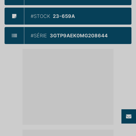
#STOCK
23-659A
#SÉRIE
3GTP9AEK0MG208644