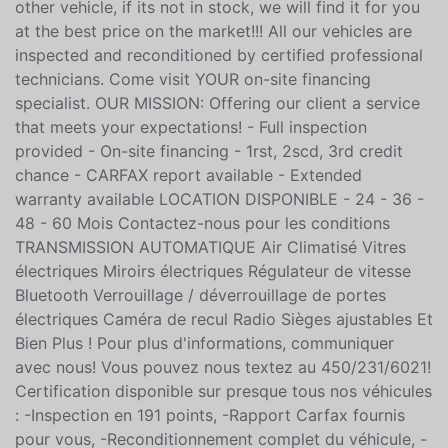
(SUV), a minivan, a truck, a convertible (convertible), a
sedan, a sports car, a 2-door coupe, a pickup or any
other vehicle, if its not in stock, we will find it for you
at the best price on the market!!! All our vehicles are
inspected and reconditioned by certified professional
technicians. Come visit YOUR on-site financing
specialist. OUR MISSION: Offering our client a service
that meets your expectations! - Full inspection
provided - On-site financing - 1rst, 2scd, 3rd credit
chance - CARFAX report available - Extended
warranty available LOCATION DISPONIBLE - 24 - 36 -
48 - 60 Mois Contactez-nous pour les conditions
TRANSMISSION AUTOMATIQUE Air Climatisé Vitres
électriques Miroirs électriques Régulateur de vitesse
Bluetooth Verrouillage / déverrouillage de portes
électriques Caméra de recul Radio Sièges ajustables Et
Bien Plus ! Pour plus d'informations, communiquer
avec nous! Vous pouvez nous textez au 450/231/6021!