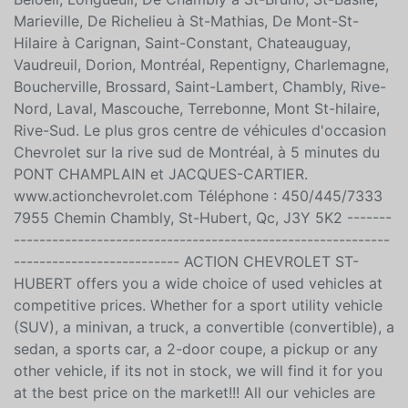
crédit - Rapport CARFAX disponible - Prolongation de
garantie disponible Situé à quelques minutes de :
Beloeil, Longueuil, De Chambly à St-Bruno, St-Basile,
Marieville, De Richelieu à St-Mathias, De Mont-St-
Hilaire à Carignan, Saint-Constant, Chateauguay,
Vaudreuil, Dorion, Montréal, Repentigny, Charlemagne,
Boucherville, Brossard, Saint-Lambert, Chambly, Rive-
Nord, Laval, Mascouche, Terrebonne, Mont St-hilaire,
Rive-Sud. Le plus gros centre de véhicules d'occasion
Chevrolet sur la rive sud de Montréal, à 5 minutes du
PONT CHAMPLAIN et JACQUES-CARTIER.
www.actionchevrolet.com Téléphone : 450/445/7333
7955 Chemin Chambly, St-Hubert, Qc, J3Y 5K2 -------
-----------------------------------------------------------
-------------------------- ACTION CHEVROLET ST-
HUBERT offers you a wide choice of used vehicles at
competitive prices. Whether for a sport utility vehicle
(SUV), a minivan, a truck, a convertible (convertible), a
sedan, a sports car, a 2-door coupe, a pickup or any