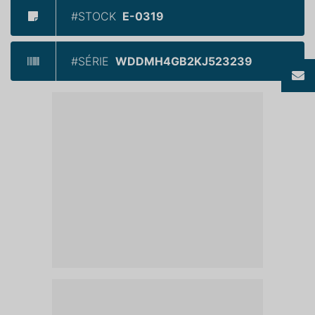
#STOCK
E-0319
#SÉRIE
WDDMH4GB2KJ523239