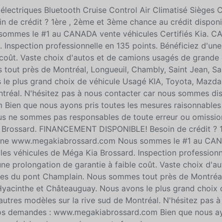
lectriques Bluetooth Cruise Control Air Climatisé Sièges 
 crédit ? 1ère , 2ème et 3ème chance au crédit disponi
sommes le #1 au CANADA vente véhicules Certifiés Kia. 
. Inspection professionnelle en 135 points. Bénéficiez d'un
 coût. Vaste choix d'autos et de camions usagés de grande 
out près de Montréal, Longueuil, Chambly, Saint Jean, Sa
 le plus grand choix de véhicule Usagé KIA, Toyota, Mazda
ntréal. N'hésitez pas à nous contacter car nous sommes di
ien que nous ayons pris toutes les mesures raisonnables
ous ne sommes pas responsables de toute erreur ou omission
ia Brossard. FINANCEMENT DISPONIBLE! Besoin de crédit ? 
n ligne www.megakiabrossard.com Nous sommes le #1 au CA
les véhicules de Méga Kia Brossard. Inspection professionn
ne prolongation de garantie à faible coût. Vaste choix d'au
tes du pont Champlain. Nous sommes tout près de Montréal
 Hyacinthe et Châteauguay. Nous avons le plus grand choix 
utres modèles sur la rive sud de Montréal. N'hésitez pas à
vos demandes : www.megakiabrossard.com Bien que nous ay