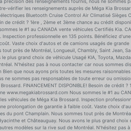
la précision des renseignements fournis, nous ne sommes p
ntre-vérifier les renseignements auprès de Méga Kia Brossa
lectriques Bluetooth Cruise Control Air Climatisé Sièges 
 crédit ? 1ère , 2ème et 3ème chance au crédit disponi
sommes le #1 au CANADA vente véhicules Certifiés Kia. 
. Inspection professionnelle en 135 points. Bénéficiez d'un
 coût. Vaste choix d'autos et de camions usagés de grande 
out près de Montréal, Longueuil, Chambly, Saint Jean, Sa
 le plus grand choix de véhicule Usagé KIA, Toyota, Mazda
ntréal. N'hésitez pas à nous contacter car nous sommes di
ien que nous ayons pris toutes les mesures raisonnables
ous ne sommes pas responsables de toute erreur ou omission
ia Brossard. FINANCEMENT DISPONIBLE! Besoin de crédit ? 
n ligne www.megakiabrossard.com Nous sommes le #1 au CA
les véhicules de Méga Kia Brossard. Inspection professionn
ne prolongation de garantie à faible coût. Vaste choix d'au
tes du pont Champlain. Nous sommes tout près de Montréal
 Hyacinthe et Châteauguay. Nous avons le plus grand choix 
utres modèles sur la rive sud de Montréal. N'hésitez pas à