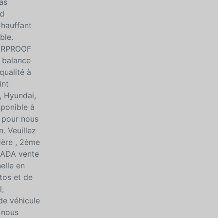
as
rd
Chauffant
ble.
CARPROOF
e balance
qualité à
int
, Hyundai,
sponible à
 pour nous
. Veuillez
1ère , 2ème
NADA vente
elle en
tos et de
,
de véhicule
 nous