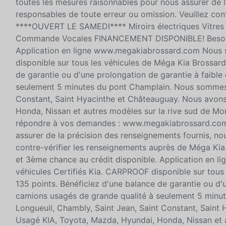
toutes les mesures raisonnables pour nous assurer de 
responsables de toute erreur ou omission. Veuillez co
****OUVERT LE SAMEDI**** Miroirs électriques Vitres é
Commande Vocales FINANCEMENT DISPONIBLE! Besoin de
Application en ligne www.megakiabrossard.com Nous 
disponible sur tous les véhicules de Méga Kia Brossard
de garantie ou d'une prolongation de garantie à faible
seulement 5 minutes du pont Champlain. Nous sommes t
Constant, Saint Hyacinthe et Châteauguay. Nous avons
Honda, Nissan et autres modèles sur la rive sud de Mo
répondre à vos demandes : www.megakiabrossard.com B
assurer de la précision des renseignements fournis, n
contre-vérifier les renseignements auprès de Méga K
et 3ème chance au crédit disponible. Application e
véhicules Certifiés Kia. CARPROOF disponible sur tous 
135 points. Bénéficiez d'une balance de garantie ou d'u
camions usagés de grande qualité à seulement 5 minu
Longueuil, Chambly, Saint Jean, Saint Constant, Saint
Usagé KIA, Toyota, Mazda, Hyundai, Honda, Nissan et a