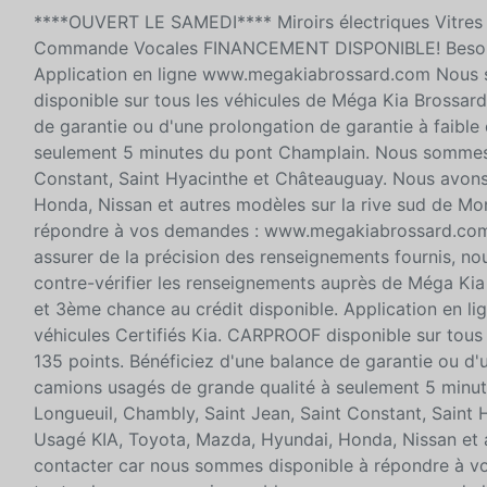
****OUVERT LE SAMEDI**** Miroirs électriques Vitres é
Commande Vocales FINANCEMENT DISPONIBLE! Besoin de
Application en ligne www.megakiabrossard.com Nous 
disponible sur tous les véhicules de Méga Kia Brossard
de garantie ou d'une prolongation de garantie à faible
seulement 5 minutes du pont Champlain. Nous sommes t
Constant, Saint Hyacinthe et Châteauguay. Nous avons
Honda, Nissan et autres modèles sur la rive sud de Mo
répondre à vos demandes : www.megakiabrossard.com B
assurer de la précision des renseignements fournis, n
contre-vérifier les renseignements auprès de Méga K
et 3ème chance au crédit disponible. Application e
véhicules Certifiés Kia. CARPROOF disponible sur tous 
135 points. Bénéficiez d'une balance de garantie ou d'u
camions usagés de grande qualité à seulement 5 minu
Longueuil, Chambly, Saint Jean, Saint Constant, Saint
Usagé KIA, Toyota, Mazda, Hyundai, Honda, Nissan et a
contacter car nous sommes disponible à répondre à 