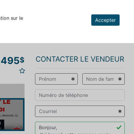
tion sur le
Accepter
 495
CONTACTER LE VENDEUR
$
vious