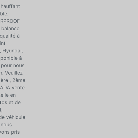
Chauffant
ble.
CARPROOF
e balance
qualité à
int
, Hyundai,
sponible à
 pour nous
. Veuillez
1ère , 2ème
NADA vente
elle en
tos et de
,
de véhicule
 nous
ons pris