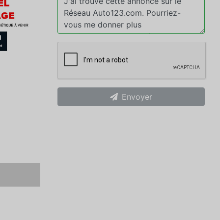
Envoyer
xt