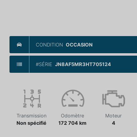
CONDITION
OCCASION
#SÉRIE
JN8AF5MR3HT705124
Transmission
Odomètre
Moteur
Non spécifié
172 704 km
4