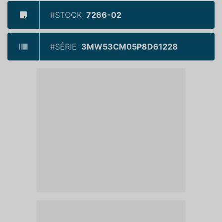
#STOCK
7266-02
#SÉRIE
3MW53CM05P8D61228