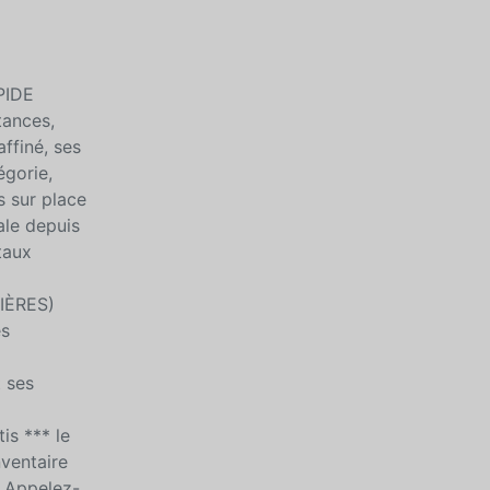
PIDE
tances,
ffiné, ses
égorie,
s sur place
ale depuis
taux
VIÈRES)
es
t ses
is *** le
nventaire
! Appelez-