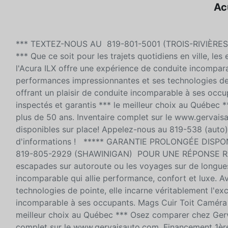
Acu
*** TEXTEZ-NOUS AU 819-801-5001 (TROIS-RIVIÈR
*** Que ce soit pour les trajets quotidiens en ville, l
l'Acura ILX offre une expérience de conduite incomparab
performances impressionnantes et ses technologies de p
offrant un plaisir de conduite incomparable à ses occ
inspectés et garantis *** le meilleur choix au Québec 
plus de 50 ans. Inventaire complet sur le www.gervais
disponibles sur place! Appelez-nous au 819-538 (auto)
d'informations ! ***** GARANTIE PROLONGÉE DISPO
819-805-2929 (SHAWINIGAN) POUR UNE RÉPONSE RAPIDE *
escapades sur autoroute ou les voyages sur de longues
incomparable qui allie performance, confort et luxe. A
technologies de pointe, elle incarne véritablement l'exc
incomparable à ses occupants. Mags Cuir Toit Caméra *
meilleur choix au Québec *** Osez comparer chez Gerva
complet sur le www.gervaisauto.com. Financement 1ère,