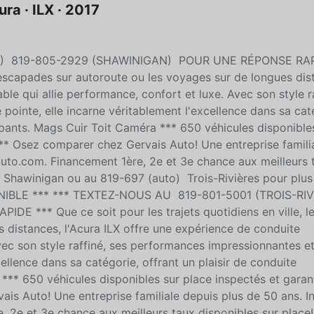
ra · ILX · 2017
ES) 819-805-2929 (SHAWINIGAN) POUR UNE RÉPONSE RA
es escapades sur autoroute ou les voyages sur de longues dis
le qui allie performance, confort et luxe. Avec son style ra
ointe, elle incarne véritablement l'excellence dans sa cat
upants. Mags Cuir Toit Caméra *** 650 véhicules disponible
*** Osez comparer chez Gervais Auto! Une entreprise famili
auto.com. Financement 1ère, 2e et 3e chance aux meilleurs 
 Shawinigan ou au 819-697 (auto) Trois-Rivières pour plus
NIBLE *** *** TEXTEZ-NOUS AU 819-801-5001 (TROIS-RI
** Que ce soit pour les trajets quotidiens en ville, l
 distances, l'Acura ILX offre une expérience de conduite
vec son style raffiné, ses performances impressionnantes e
ellence dans sa catégorie, offrant un plaisir de conduite
** 650 véhicules disponibles sur place inspectés et garant
is Auto! Une entreprise familiale depuis plus de 50 ans. I
 2e et 3e chance aux meilleurs taux disponibles sur place