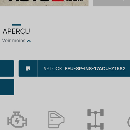
Ne
APERÇU
Voir moins
#STOCK
FEU-SP-INS-17ACU-Z1582