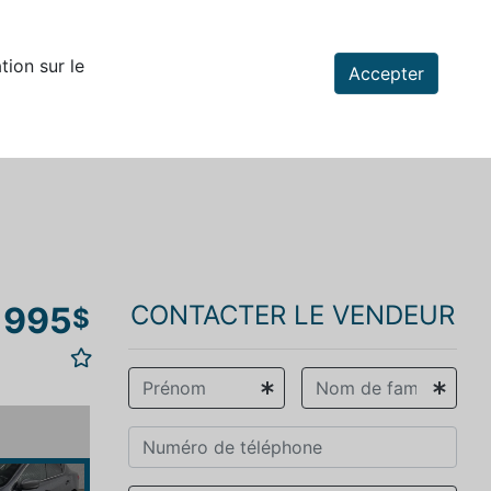
tion sur le
Accepter
 995
CONTACTER LE VENDEUR
$
vious