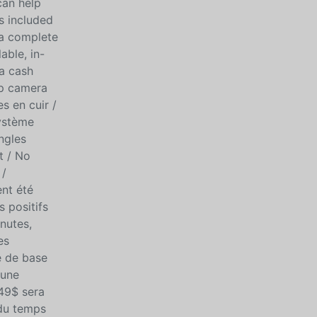
can help
is included
s a complete
able, in-
 a cash
up camera
s en cuir /
Système
ngles
t / No
 /
nt été
 positifs
nutes,
es
e de base
 une
249$ sera
 du temps