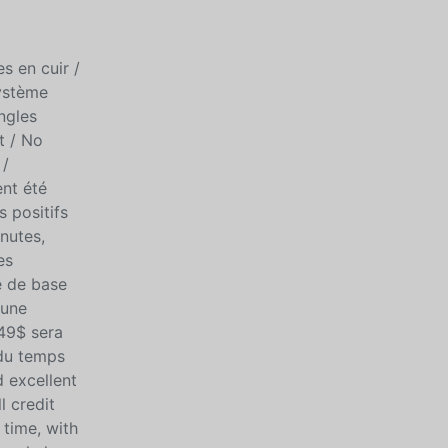
s en cuir /
Système
ngles
t / No
 /
nt été
 positifs
nutes,
es
e de base
 une
249$ sera
 du temps
d excellent
l credit
 time, with