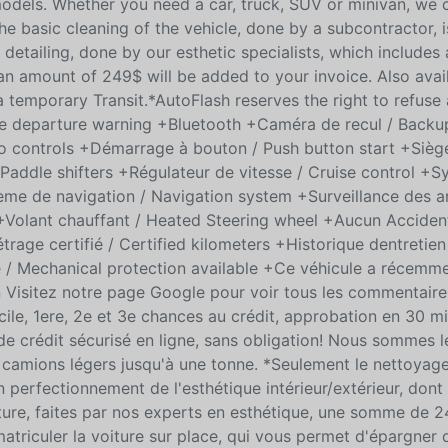
models. Whether you need a car, truck, SUV or minivan, we 
 the basic cleaning of the vehicle, done by a subcontractor, 
r detailing, done by our esthetic specialists, which include
n amount of 249$ will be added to your invoice. Also avail
a temporary Transit.*AutoFlash reserves the right to refuse
Lane departure warning +Bluetooth +Caméra de recul / Back
 controls +Démarrage à bouton / Push button start +Siège
 Paddle shifters +Régulateur de vitesse / Cruise control +
ème de navigation / Navigation system +Surveillance des a
 +Volant chauffant / Heated Steering wheel +Aucun Acciden
trage certifié / Certified kilometers +Historique dentretien
 / Mechanical protection available +Ce véhicule a récemme
 Visitez notre page Google pour voir tous les commentaires
cile, 1ere, 2e et 3e chances au crédit, approbation en 30 mi
e crédit sécurisé en ligne, sans obligation! Nous sommes l
s camions légers jusqu'à une tonne. *Seulement le nettoyag
un perfectionnement de l'esthétique intérieur/extérieur, dont
ture, faites par nos experts en esthétique, une somme de 
mmatriculer la voiture sur place, qui vous permet d'épargner