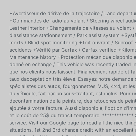
+Avertisseur de dérive de la trajectoire / Lane depar
+Commandes de radio au volant / Steering wheel audio
Leather interior +Changements de vitesses au volant /
d'assistance stationnement / Park assist system +Syst
morts / Blind spot monitoring +Toit ouvrant / Sunroof
accidents +Vérifié par Carfax / Carfax verified +Kilomé
Maintenance history +Protection mécanique disponible
donné en échange / This vehicle was recently traded in
que nos clients nous laissent. Financement rapide et fa
taux dacceptation très élevé. Essayez notre demande d
spécialistes des autos, fourgonnettes, VUS, 4x4, et le
du véhicule, fait par un sous-traitant, est inclus. Pour 
décontamination de la peinture, des retouches de pein
ajoutée à votre facture. Aussi disponible, l'option d'i
et le coût de 25$ du transit temporaire. *************
service. Visit our Google page to read all the nice thin
situations. 1st 2nd 3rd chance credit with an excellent 