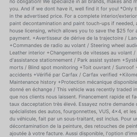
no obligation! We specialize in all brands, makes and 
you. And if we dont have it, well find it for you! *Only
in the advertised price. For a complete interior/exterio
paint decontamination and paint touch-ups if needed, a
house licensing, which allows you to save the $25 for 
payment. +Avertisseur de dérive de la trajectoire / 
+Commandes de radio au volant / Steering wheel audio
Leather interior +Changements de vitesses au volant /
d'assistance stationnement / Park assist system +Syst
morts / Blind spot monitoring +Toit ouvrant / Sunroof
accidents +Vérifié par Carfax / Carfax verified +Kilomé
Maintenance history +Protection mécanique disponible
donné en échange / This vehicle was recently traded in
que nos clients nous laissent. Financement rapide et fa
taux dacceptation très élevé. Essayez notre demande d
spécialistes des autos, fourgonnettes, VUS, 4x4, et le
du véhicule, fait par un sous-traitant, est inclus. Pour 
décontamination de la peinture, des retouches de pein
ajoutée à votre facture. Aussi disponible, l'option d'i