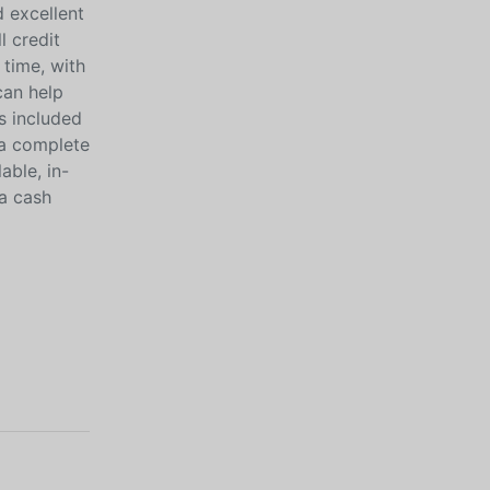
d excellent
l credit
 time, with
can help
is included
s a complete
able, in-
 a cash