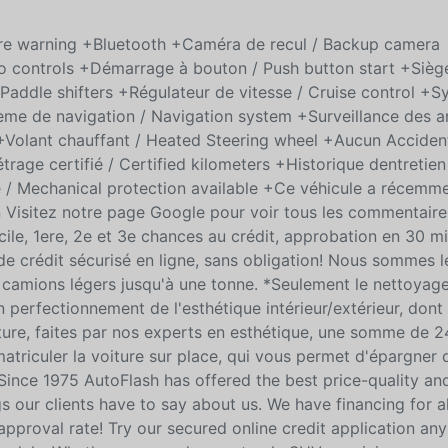
ture warning +Bluetooth +Caméra de recul / Backup camera
 controls +Démarrage à bouton / Push button start +Siège
 Paddle shifters +Régulateur de vitesse / Cruise control +
ème de navigation / Navigation system +Surveillance des a
 +Volant chauffant / Heated Steering wheel +Aucun Acciden
trage certifié / Certified kilometers +Historique dentretien
 / Mechanical protection available +Ce véhicule a récemme
 Visitez notre page Google pour voir tous les commentaires
cile, 1ere, 2e et 3e chances au crédit, approbation en 30 mi
e crédit sécurisé en ligne, sans obligation! Nous sommes l
s camions légers jusqu'à une tonne. *Seulement le nettoyag
un perfectionnement de l'esthétique intérieur/extérieur, dont
ture, faites par nos experts en esthétique, une somme de 
mmatriculer la voiture sur place, qui vous permet d'épargner
 Since 1975 AutoFlash has offered the best price-quality an
gs our clients have to say about us. We have financing for al
approval rate! Try our secured online credit application any