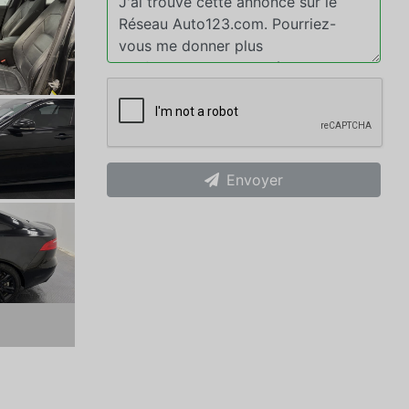
Envoyer
xt