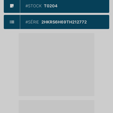
#STOCK
T0204
#SÉRIE
2HKRS6H69TH212772