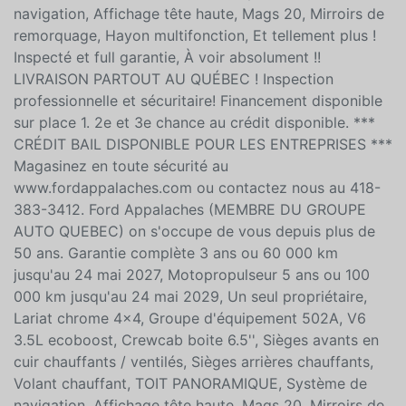
navigation, Affichage tête haute, Mags 20, Mirroirs de
remorquage, Hayon multifonction, Et tellement plus !
Inspecté et full garantie, À voir absolument !!
LIVRAISON PARTOUT AU QUÉBEC ! Inspection
professionnelle et sécuritaire! Financement disponible
sur place 1. 2e et 3e chance au crédit disponible. ***
CRÉDIT BAIL DISPONIBLE POUR LES ENTREPRISES ***
Magasinez en toute sécurité au
www.fordappalaches.com ou contactez nous au 418-
383-3412. Ford Appalaches (MEMBRE DU GROUPE
AUTO QUEBEC) on s'occupe de vous depuis plus de
50 ans. Garantie complète 3 ans ou 60 000 km
jusqu'au 24 mai 2027, Motopropulseur 5 ans ou 100
000 km jusqu'au 24 mai 2029, Un seul propriétaire,
Lariat chrome 4x4, Groupe d'équipement 502A, V6
3.5L ecoboost, Crewcab boite 6.5'', Sièges avants en
cuir chauffants / ventilés, Sièges arrières chauffants,
Volant chauffant, TOIT PANORAMIQUE, Système de
navigation, Affichage tête haute, Mags 20, Mirroirs de