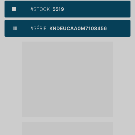
#STOCK
5519
#SÉRIE
KNDEUCAA0M7108456