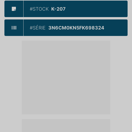
#STOCK
K-207
#SÉRIE
3N6CM0KN5FK698324