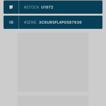
#STOCK
U1972
#SÉRIE
3C6UR5FL4PG587936