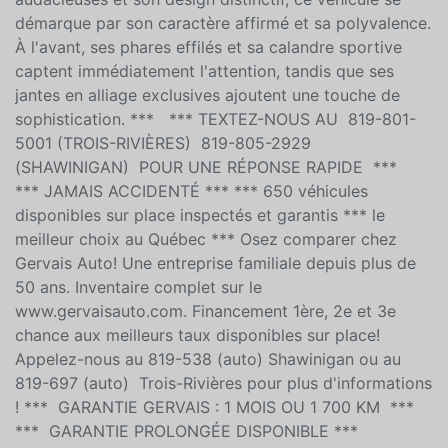
GT Line incarne l'essence même du dynamisme urbain
et de l'élégance contemporaine. Avec ses lignes
audacieuses et son design distinctif, ce véhicule se
démarque par son caractère affirmé et sa polyvalence.
À l'avant, ses phares effilés et sa calandre sportive
captent immédiatement l'attention, tandis que ses
jantes en alliage exclusives ajoutent une touche de
sophistication. *** *** TEXTEZ-NOUS AU 819-801-
5001 (TROIS-RIVIÈRES) 819-805-2929
(SHAWINIGAN) POUR UNE RÉPONSE RAPIDE ***
*** JAMAIS ACCIDENTÉ *** *** 650 véhicules
disponibles sur place inspectés et garantis *** le
meilleur choix au Québec *** Osez comparer chez
Gervais Auto! Une entreprise familiale depuis plus de
50 ans. Inventaire complet sur le
www.gervaisauto.com. Financement 1ère, 2e et 3e
chance aux meilleurs taux disponibles sur place!
Appelez-nous au 819-538 (auto) Shawinigan ou au
819-697 (auto) Trois-Rivières pour plus d'informations