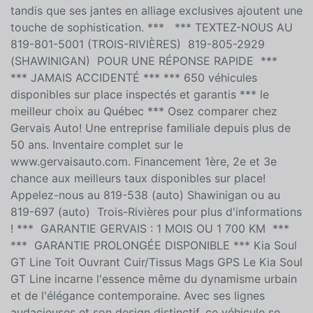
véhicule se démarque par son caractère affirmé et sa
polyvalence. À l'avant, ses phares effilés et sa
calandre sportive captent immédiatement l'attention,
tandis que ses jantes en alliage exclusives ajoutent une
touche de sophistication. *** *** TEXTEZ-NOUS AU
819-801-5001 (TROIS-RIVIÈRES) 819-805-2929
(SHAWINIGAN) POUR UNE RÉPONSE RAPIDE ***
*** JAMAIS ACCIDENTÉ *** *** 650 véhicules
disponibles sur place inspectés et garantis *** le
meilleur choix au Québec *** Osez comparer chez
Gervais Auto! Une entreprise familiale depuis plus de
50 ans. Inventaire complet sur le
www.gervaisauto.com. Financement 1ère, 2e et 3e
chance aux meilleurs taux disponibles sur place!
Appelez-nous au 819-538 (auto) Shawinigan ou au
819-697 (auto) Trois-Rivières pour plus d'informations
! *** GARANTIE GERVAIS : 1 MOIS OU 1 700 KM ***
*** GARANTIE PROLONGÉE DISPONIBLE *** Kia Soul
GT Line Toit Ouvrant Cuir/Tissus Mags GPS Le Kia Soul