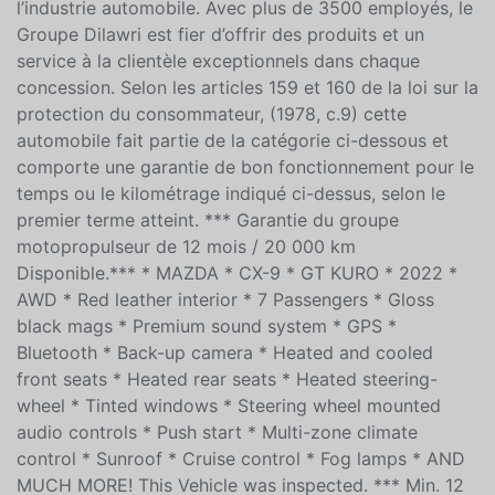
société continue d’étendre son empreinte au Canada,
en s’appuyant sur son excellence historique dans
l’industrie automobile. Avec plus de 3500 employés, le
Groupe Dilawri est fier d’offrir des produits et un
service à la clientèle exceptionnels dans chaque
concession. Selon les articles 159 et 160 de la loi sur la
protection du consommateur, (1978, c.9) cette
automobile fait partie de la catégorie ci-dessous et
comporte une garantie de bon fonctionnement pour le
temps ou le kilométrage indiqué ci-dessus, selon le
premier terme atteint. *** Garantie du groupe
motopropulseur de 12 mois / 20 000 km
Disponible.*** * MAZDA * CX-9 * GT KURO * 2022 *
AWD * Red leather interior * 7 Passengers * Gloss
black mags * Premium sound system * GPS *
Bluetooth * Back-up camera * Heated and cooled
front seats * Heated rear seats * Heated steering-
wheel * Tinted windows * Steering wheel mounted