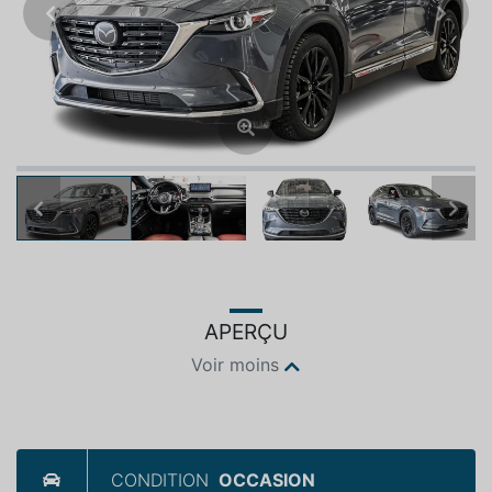
Previous
Next
Previous
Next
APERÇU
Voir moins
CONDITION
OCCASION