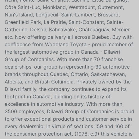
well as all of the boroughs of the greater Montreal
area and its neighbors; Lasalle, Ville-Émard, Saint-
Henri, Pointe-Saint-Charles, Lachine, Little Burgundy,
Côte Saint-Luc, Monkland, Westmount, Outremont,
Nun's Island, Longueuil, Saint-Lambert, Brossard,
Greenfield Park, La Prairie, Saint-Constant, Sainte-
Catherine, Delson, Kahnawake, Châteuaguay, Mercier,
etc. Now offering delivery all across Quebec. Buy with
confidence from Woodland Toyota - proud member of
the largest automotive group in Canada - Dilawri
Group of Companies. With more than 70 franchise
dealerships, our group is representing 30 automotive
brands throughout Quebec, Ontario, Saskatchewan,
Alberta, and British Columbia. Privately owned by the
Dilawri family, the company continues to expand its
footprint in Canada, building on its history of
excellence in automotive industry. With more than
3500 employees, Dilawri Group of Companies is proud
to offer exceptional products and customer service in