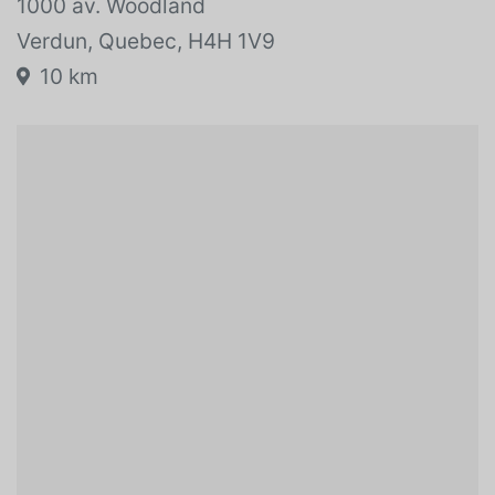
Emplacement du véhicule:
1000 av. Woodland
Verdun, Quebec, H4H 1V9
10 km