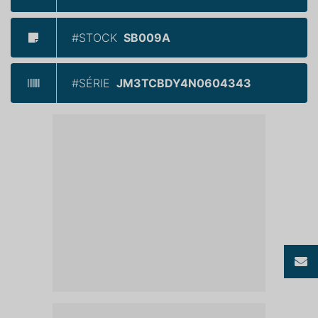
#STOCK
SB009A
#SÉRIE
JM3TCBDY4N0604343