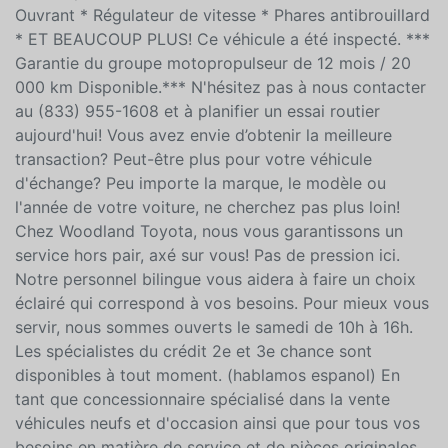
Sièges arrières chauffants * Volant chauffant * Vitres
teintées * Commandes audio au volant * Démarrage à
bouton poussoir * Climatisation multi-zones * Toit
Ouvrant * Régulateur de vitesse * Phares antibrouillard
* ET BEAUCOUP PLUS! Ce véhicule a été inspecté. ***
Garantie du groupe motopropulseur de 12 mois / 20
000 km Disponible.*** N'hésitez pas à nous contacter
au (833) 955-1608 et à planifier un essai routier
aujourd'hui! Vous avez envie d’obtenir la meilleure
transaction? Peut-être plus pour votre véhicule
d'échange? Peu importe la marque, le modèle ou
l'année de votre voiture, ne cherchez pas plus loin!
Chez Woodland Toyota, nous vous garantissons un
service hors pair, axé sur vous! Pas de pression ici.
Notre personnel bilingue vous aidera à faire un choix
éclairé qui correspond à vos besoins. Pour mieux vous
servir, nous sommes ouverts le samedi de 10h à 16h.
Les spécialistes du crédit 2e et 3e chance sont
disponibles à tout moment. (hablamos espanol) En