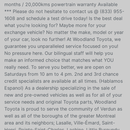
audio controls * Push start * Multi-zone climate
control * Sunroof * Cruise control * Fog lamps * AND
MUCH MORE! This Vehicle was inspected. *** Min. 12
months / 20,000kms powertrain warranty Available
*** Please do not hesitate to contact us @ (833) 955-
1608 and schedule a test drive today! Is the best deal
what you’re looking for? Maybe more for your
exchange vehicle? No matter the make, model or year
of your car, look no further! At Woodland Toyota, we
guarantee you unparalleled service focused on you!
No pressure here. Our bilingual staff will help you
make an informed choice that matches what YOU
really need. To serve you better, we are open on
Saturdays from 10 am to 4 pm. 2nd and 3rd chance
credit specialists are available at all times. (Hablamos
Espanol) As a dealership specializing in the sale of
new and pre-owned vehicles as well as for all of your
service needs and original Toyota parts, Woodland
Toyota is proud to serve the community of Verdun as