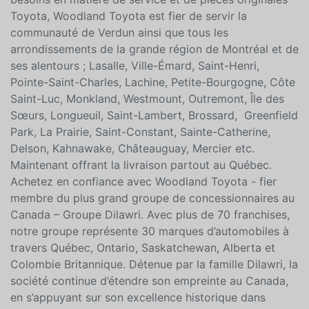
tant que concessionnaire spécialisé dans la vente
véhicules neufs et d'occasion ainsi que pour tous vos
besoins en matière de service et de pièces originales
Toyota, Woodland Toyota est fier de servir la
communauté de Verdun ainsi que tous les
arrondissements de la grande région de Montréal et de
ses alentours ; Lasalle, Ville-Émard, Saint-Henri,
Pointe-Saint-Charles, Lachine, Petite-Bourgogne, Côte
Saint-Luc, Monkland, Westmount, Outremont, Île des
Sœurs, Longueuil, Saint-Lambert, Brossard, Greenfield
Park, La Prairie, Saint-Constant, Sainte-Catherine,
Delson, Kahnawake, Châteauguay, Mercier etc.
Maintenant offrant la livraison partout au Québec.
Achetez en confiance avec Woodland Toyota - fier
membre du plus grand groupe de concessionnaires au
Canada – Groupe Dilawri. Avec plus de 70 franchises,
notre groupe représente 30 marques d’automobiles à
travers Québec, Ontario, Saskatchewan, Alberta et
Colombie Britannique. Détenue par la famille Dilawri, la