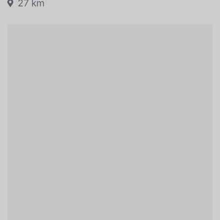
Mascouche, Quebec, J7K 3C1
27 km