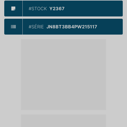
#STOCK
Y2367
#SÉRIE
JN8BT3BB4PW215117